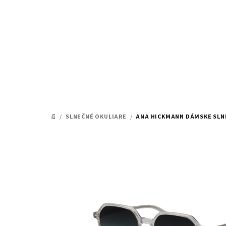
Prejsť
na
obsah
/
SLNEČNÉ OKULIARE
/
ANA HICKMANN DÁMSKE SLNE
DOMOV