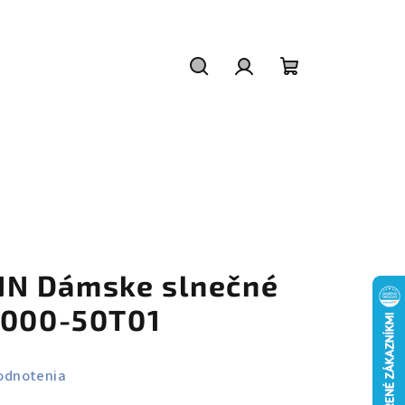
Hľadať
Prihlásenie
Nákupný
košík
N Dámske slnečné
9000-50T01
odnotenia