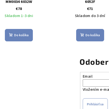
MM0034 6032W
6052F
€78
€71
Skladom 1-3 dni
Skladom do 3 dní
Do košíka
Do košíka
Odober
Email
Vložením e-mai
Prihlásiť sa