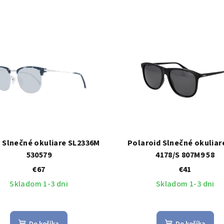
 Slnečné okuliare SL2336M
Polaroid Slnečné okuliar
530579
4178/S 807M9 58
€67
€41
Skladom 1-3 dni
Skladom 1-3 dni
Do košíka
Do košíka