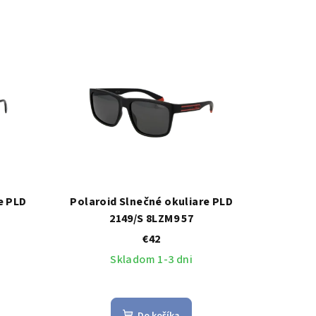
e PLD
Polaroid Slnečné okuliare PLD
2149/S 8LZM9 57
€42
Skladom 1-3 dni
Do košíka