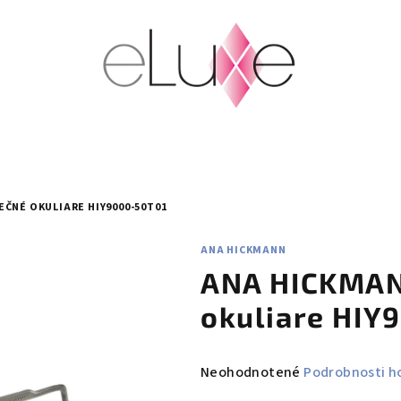
ČNÉ OKULIARE HIY9000-50T01
ANA HICKMANN
ANA HICKMAN
okuliare HIY
Priemerné
Neohodnotené
Podrobnosti h
hodnotenie