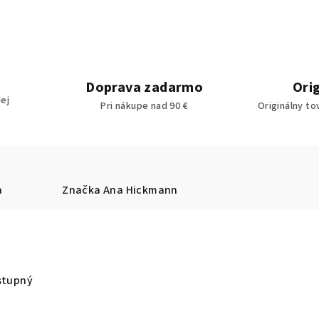
Doprava zadarmo
Ori
ej
Pri nákupe nad 90 €
Originálny to
a
Značka
Ana Hickmann
stupný