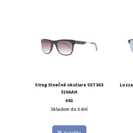
Sting Slnečné okuliare SST383
Lozza
510AAH
€43
Skladom do 3 dní
Do košíka