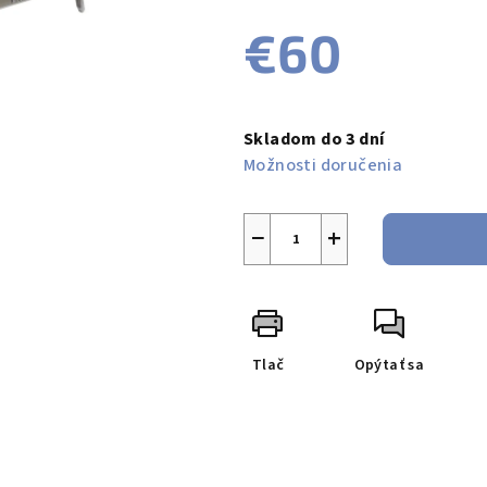
produktu
€60
je
0,0
z
Jednotková
5
cena:
Skladom do 3 dní
hviezdičiek.
Možnosti doručenia
−
+
Tlač
Opýtať sa