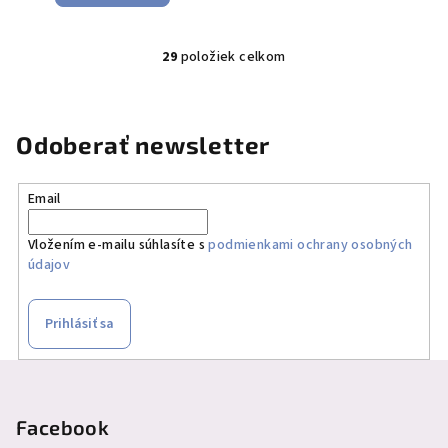
29
položiek celkom
O
v
l
á
Odoberať newsletter
d
a
Email
c
i
Vložením e-mailu súhlasíte s
podmienkami ochrany osobných
e
údajov
p
r
v
Prihlásiť sa
k
y
Z
v
á
ý
p
Facebook
p