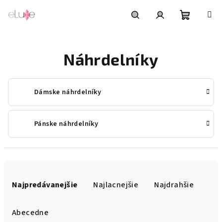
Prejsť
na
obsah
Nákupn
Hľadať
Prihlásenie
Náhrdelníky
košík
Dámske náhrdelníky
Pánske náhrdelníky
R
a
Najpredávanejšie
Najlacnejšie
Najdrahšie
d
e
Abecedne