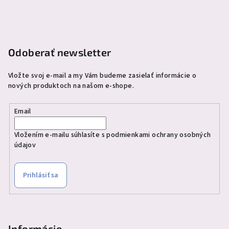
ä
i
s
t
u
i
e
Odoberať newsletter
Vložte svoj e-mail a my Vám budeme zasielať informácie o
nových produktoch na našom e-shope.
Email
Vložením e-mailu súhlasíte s
podmienkami ochrany osobných
údajov
Prihlásiť sa
Informácie