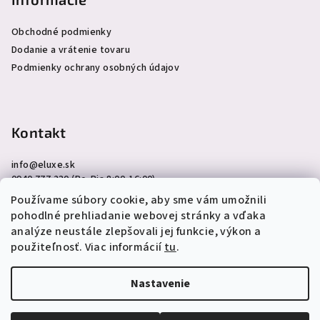
Obchodné podmienky
Dodanie a vrátenie tovaru
Podmienky ochrany osobných údajov
Kontakt
info
@
eluxe.sk
0940 777 230 (Po-Pia 8:00-16:00)
Používame súbory cookie, aby sme vám umožnili
pohodlné prehliadanie webovej stránky a vďaka
analýze neustále zlepšovali jej funkcie, výkon a
použiteľnosť. Viac informácií
tu
.
Copyright 2026
eLuxe.sk
. Všetky práva vyhradené.
Upraviť
nastavenie cookies
Nastavenie
Vytvoril Shoptet