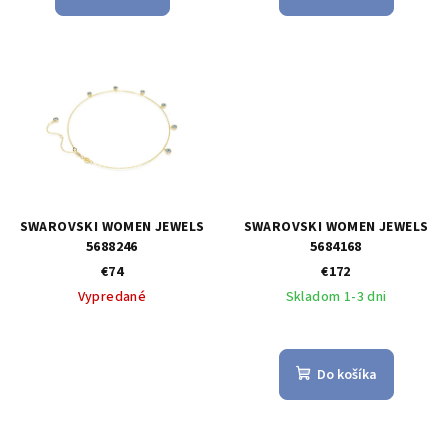
o
v
SWAROVSKI WOMEN JEWELS
SWAROVSKI WOMEN JEWELS
5688246
5684168
€74
€172
Vypredané
Skladom 1-3 dni
Do košíka