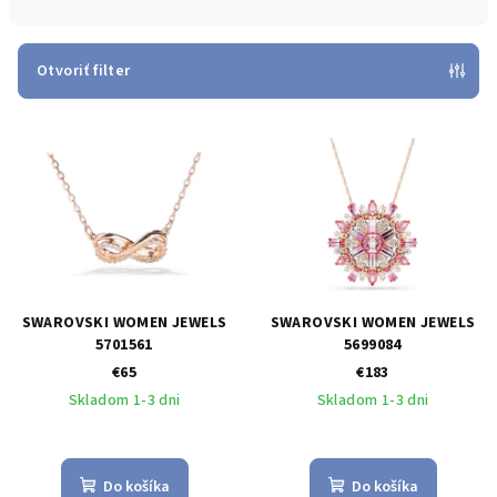
n
i
e
Otvoriť filter
p
V
r
ý
o
p
d
i
u
s
k
p
t
r
o
SWAROVSKI WOMEN JEWELS
SWAROVSKI WOMEN JEWELS
o
v
5701561
5699084
€65
€183
d
Skladom 1-3 dni
Skladom 1-3 dni
u
k
t
Do košíka
Do košíka