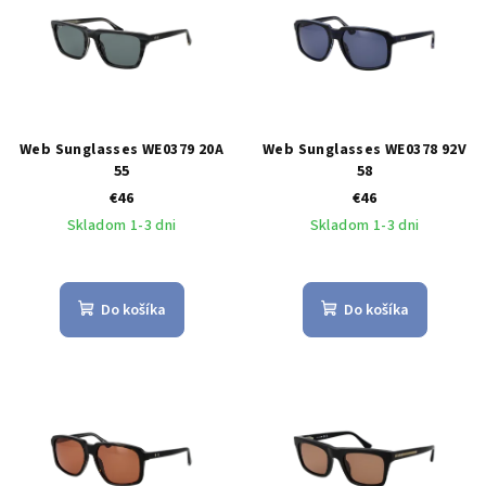
p
p
r
i
o
s
d
p
u
r
Web Sunglasses WE0379 20A
Web Sunglasses WE0378 92V
k
o
55
58
t
€46
€46
d
o
Skladom 1-3 dni
Skladom 1-3 dni
u
v
k
t
Do košíka
Do košíka
o
v