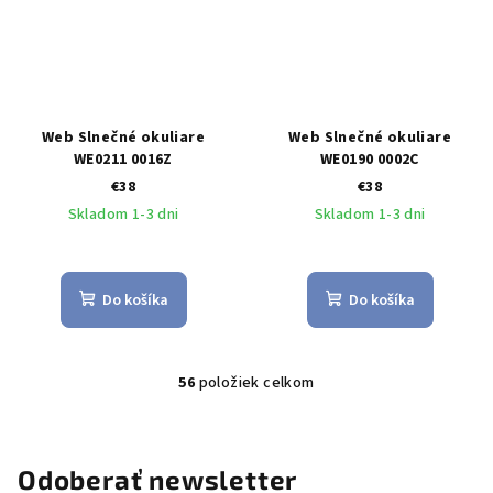
Web Slnečné okuliare
Web Slnečné okuliare
WE0211 0016Z
WE0190 0002C
€38
€38
Skladom 1-3 dni
Skladom 1-3 dni
Do košíka
Do košíka
56
položiek celkom
O
v
l
á
Odoberať newsletter