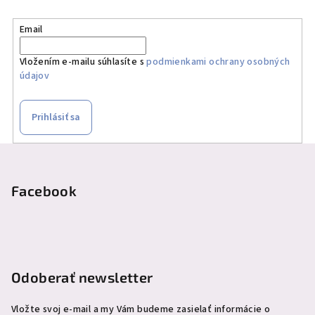
d
a
Email
c
i
Vložením e-mailu súhlasíte s
podmienkami ochrany osobných
e
údajov
p
r
v
Prihlásiť sa
k
y
Z
v
á
ý
p
Facebook
p
ä
i
s
t
u
i
e
Odoberať newsletter
Vložte svoj e-mail a my Vám budeme zasielať informácie o