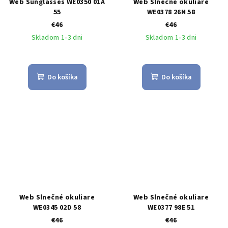
Web Sunglasses WE0350 01A
Web Slnečné okuliare
55
WE0378 26N 58
€46
€46
Skladom 1-3 dni
Skladom 1-3 dni
Do košíka
Do košíka
Web Slnečné okuliare
Web Slnečné okuliare
WE0345 02D 58
WE0377 98E 51
€46
€46