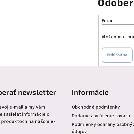
Odober
á
d
a
Email
c
i
Vložením e-mai
e
p
Prihlásiť sa
r
v
k
y
erať newsletter
Informácie
v
ý
 svoj e-mail a my Vám
Obchodné podmienky
p
 zasielať informácie o
Dodanie a vrátenie tovaru
i
 produktoch na našom e-
Podmienky ochrany osobný
s
údajov