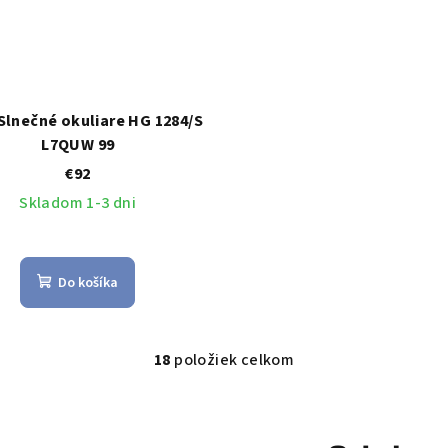
Slnečné okuliare HG 1284/S
L7QUW 99
€92
Skladom 1-3 dni
Do košíka
18
položiek celkom
O
v
l