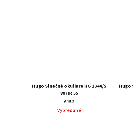
u
k
k
t
t
o
o
v
v
Hugo Slnečné okuliare HG 1344/S
Hugo 
807IR 55
€152
Vypredané