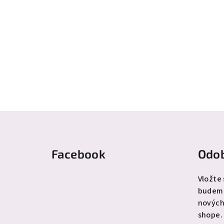
Z
á
Facebook
Odob
p
ä
Vložte
budeme
t
nových
i
shope.