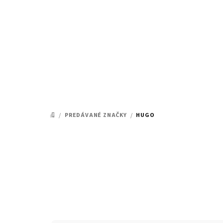
Prejsť
na
obsah
/
PREDÁVANÉ ZNAČKY
/
HUGO
DOMOV