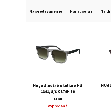
R
Najpredávanejšie
Najlacnejšie
Najdr
a
d
V
e
ý
n
p
i
i
e
s
p
p
r
r
Hugo Slnečné okuliare HG
HUGO
o
1391/G/S KB79K 56
o
d
€180
d
Vypredané
u