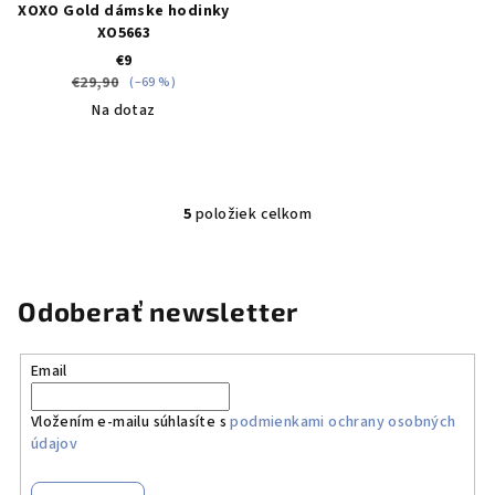
XOXO Gold dámske hodinky
XO5663
€9
€29,90
(–69 %)
Na dotaz
5
položiek celkom
O
v
l
á
Odoberať newsletter
d
a
Email
c
i
Vložením e-mailu súhlasíte s
podmienkami ochrany osobných
e
údajov
p
r