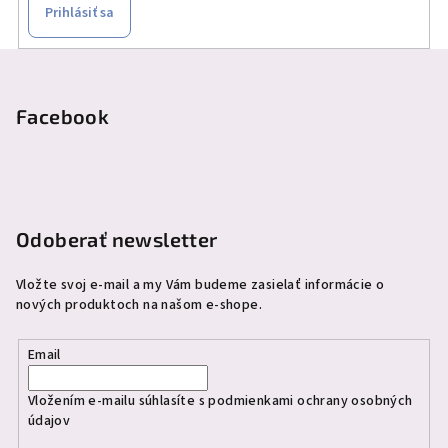
v
Prihlásiť sa
k
y
Z
v
á
ý
p
Facebook
p
ä
i
s
t
u
i
e
Odoberať newsletter
Vložte svoj e-mail a my Vám budeme zasielať informácie o
nových produktoch na našom e-shope.
Email
Vložením e-mailu súhlasíte s
podmienkami ochrany osobných
údajov