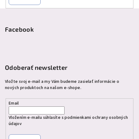
Z
á
p
Facebook
ä
t
i
e
Odoberať newsletter
Vložte svoj e-mail a my Vám budeme zasielať informácie o
nových produktoch na našom e-shope.
Email
Vložením e-mailu súhlasíte s
podmienkami ochrany osobných
údajov