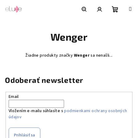
Prejsť
na
obsah
Nákupn
Hľadať
Prihlásenie
Wenger
košík
Žiadne produkty značky
Wenger
sa nenašli...
Odoberať newsletter
Email
Vložením e-mailu súhlasíte s
podmienkami ochrany osobných
údajov
Prihlásiť sa