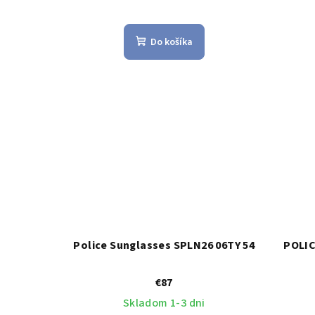
u
k
k
t
Do košíka
t
o
o
v
v
Police Sunglasses SPLN26 06TY 54
POLIC
€87
Skladom 1-3 dni