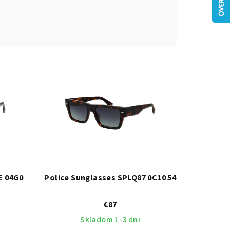
E 04G0
Police Sunglasses SPLQ87 0C10 54
€87
Skladom 1-3 dni