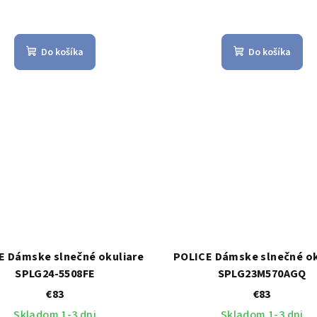
Do košíka
Do košíka
E Dámske slnečné okuliare
POLICE Dámske slnečné ok
SPLG24-5508FE
SPLG23M570AGQ
€83
€83
Skladom 1-3 dni
Skladom 1-3 dni