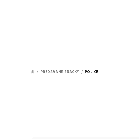
Prejsť
na
obsah
/
PREDÁVANÉ ZNAČKY
/
POLICE
DOMOV