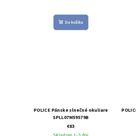
Do košíka
POLICE Pánske slnečné okuliare
POLIC
SPLL07M59579B
€83
Skladom 1-3 dni