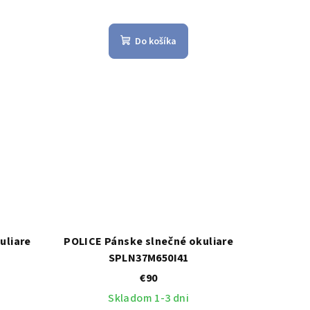
Do košíka
uliare
POLICE Pánske slnečné okuliare
SPLN37M650I41
€90
Skladom 1-3 dni