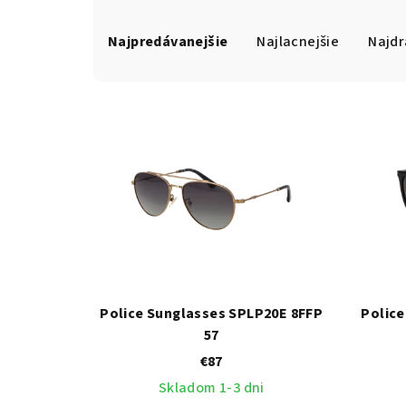
R
Najpredávanejšie
Najlacnejšie
Najdr
a
d
V
e
ý
n
p
i
i
e
s
p
p
r
r
Police Sunglasses SPLP20E 8FFP
Police
o
57
o
d
€87
d
Skladom 1-3 dni
u