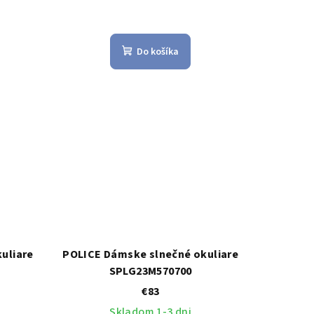
Do košíka
uliare
POLICE Dámske slnečné okuliare
SPLG23M570700
€83
Skladom 1-3 dni