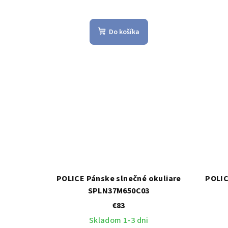
Do košíka
POLICE Pánske slnečné okuliare
POLIC
SPLN37M650C03
€83
Skladom 1-3 dni