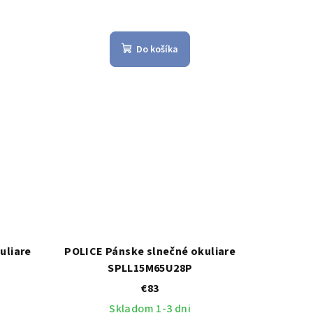
Do košíka
uliare
POLICE Pánske slnečné okuliare
SPLL15M65U28P
€83
Skladom 1-3 dni