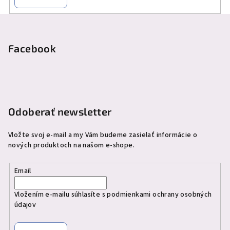
Z
á
p
Facebook
ä
t
i
e
Odoberať newsletter
Vložte svoj e-mail a my Vám budeme zasielať informácie o
nových produktoch na našom e-shope.
Email
Vložením e-mailu súhlasíte s
podmienkami ochrany osobných
údajov