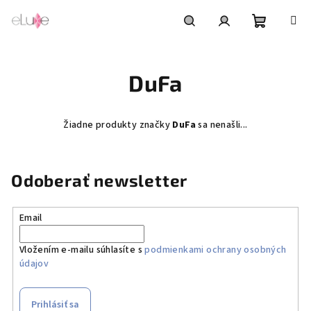
Prejsť
na
obsah
Nákupn
Hľadať
Prihlásenie
DuFa
košík
Žiadne produkty značky
DuFa
sa nenašli...
Odoberať newsletter
Email
Vložením e-mailu súhlasíte s
podmienkami ochrany osobných
údajov
Prihlásiť sa