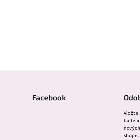
Z
á
Facebook
Odob
p
ä
Vložte
budeme
t
nových
i
shope.