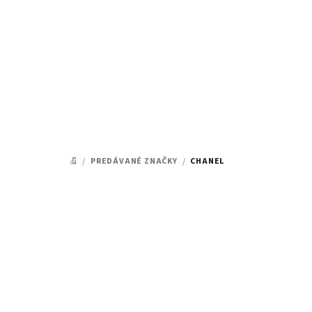
Prejsť
na
obsah
/
PREDÁVANÉ ZNAČKY
/
CHANEL
DOMOV