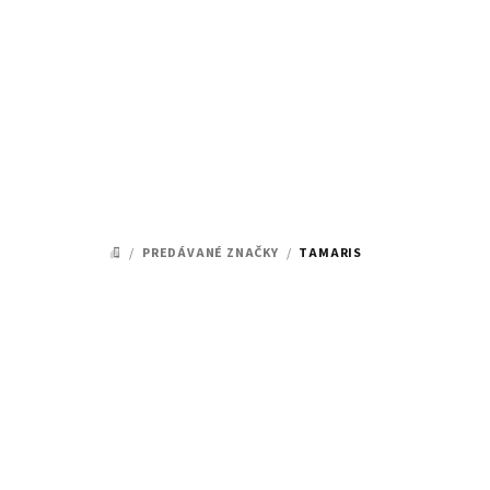
Prejsť
na
obsah
/
PREDÁVANÉ ZNAČKY
/
TAMARIS
DOMOV