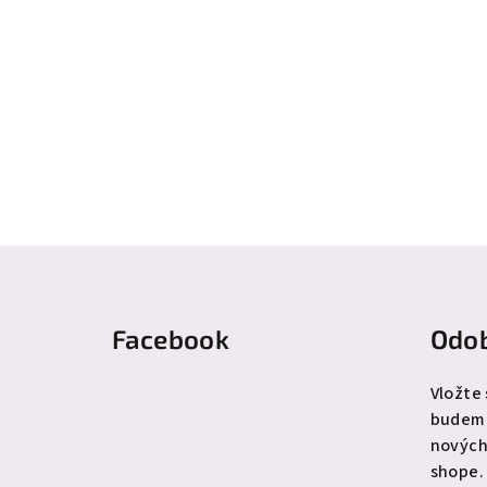
Z
á
Facebook
Odob
p
ä
Vložte
budeme
t
nových
i
shope.