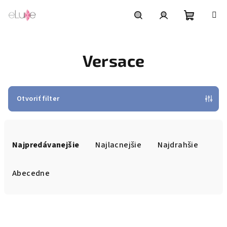
Prejsť
na
obsah
Nákupn
Hľadať
Prihlásenie
Versace
košík
Otvoriť filter
R
a
Najpredávanejšie
Najlacnejšie
Najdrahšie
d
e
Abecedne
n
i
V
e
ý