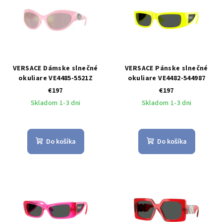
p
p
r
i
o
s
d
p
u
r
VERSACE Dámske slnečné
VERSACE Pánske slnečné
k
o
okuliare VE4485-5521Z
okuliare VE4482-544987
t
€197
€197
d
o
Skladom 1-3 dni
Skladom 1-3 dni
u
v
k
t
Do košíka
Do košíka
o
v