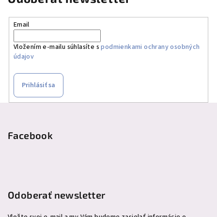
d
a
Email
c
i
Vložením e-mailu súhlasíte s
podmienkami ochrany osobných
e
údajov
p
r
v
Prihlásiť sa
k
y
Z
v
á
ý
p
Facebook
p
ä
i
s
t
u
i
e
Odoberať newsletter