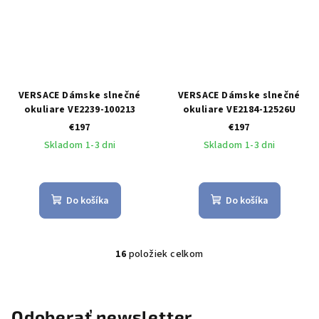
VERSACE Dámske slnečné
VERSACE Dámske slnečné
okuliare VE2239-100213
okuliare VE2184-12526U
€197
€197
Skladom 1-3 dni
Skladom 1-3 dni
Do košíka
Do košíka
16
položiek celkom
O
v
l
á
Odoberať newsletter