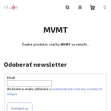
Prejsť
na
obsah
Nákupn
Hľadať
Prihlásenie
MVMT
košík
Žiadne produkty značky
MVMT
sa nenašli...
Odoberať newsletter
Email
Vložením e-mailu súhlasíte s
podmienkami ochrany osobných
údajov
Prihlásiť sa