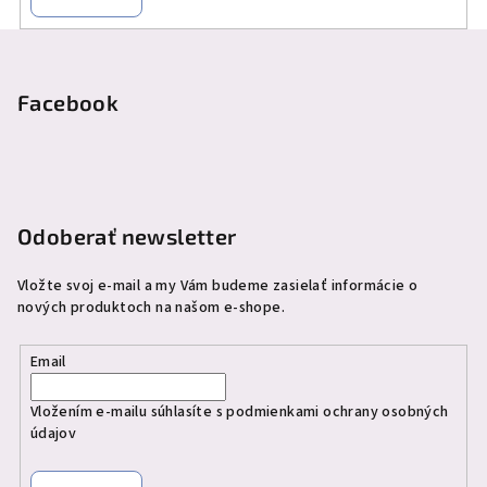
Z
á
p
Facebook
ä
t
i
e
Odoberať newsletter
Vložte svoj e-mail a my Vám budeme zasielať informácie o
nových produktoch na našom e-shope.
Email
Vložením e-mailu súhlasíte s
podmienkami ochrany osobných
údajov