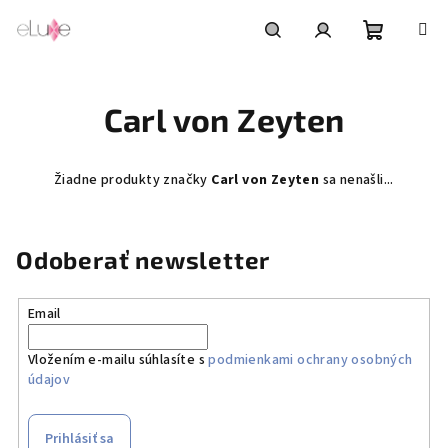
Prejsť
na
obsah
Nákupn
Hľadať
Prihlásenie
Carl von Zeyten
košík
Žiadne produkty značky
Carl von Zeyten
sa nenašli...
Odoberať newsletter
Email
Vložením e-mailu súhlasíte s
podmienkami ochrany osobných
údajov
Prihlásiť sa