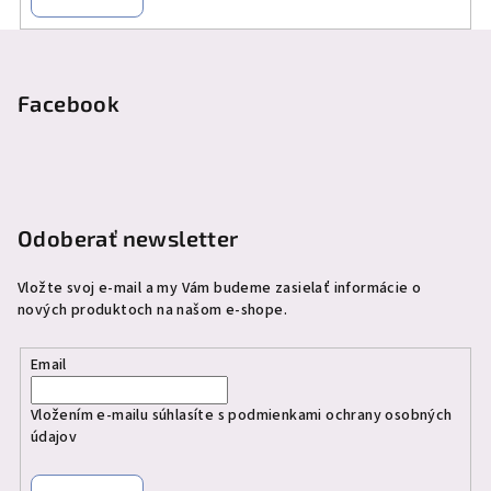
Z
á
p
Facebook
ä
t
i
e
Odoberať newsletter
Vložte svoj e-mail a my Vám budeme zasielať informácie o
nových produktoch na našom e-shope.
Email
Vložením e-mailu súhlasíte s
podmienkami ochrany osobných
údajov