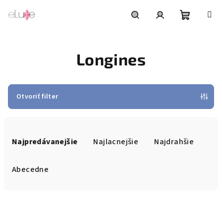
Prejsť
na
obsah
Nákupn
Hľadať
Prihlásenie
Longines
košík
Otvoriť filter
R
a
Najpredávanejšie
Najlacnejšie
Najdrahšie
d
e
Abecedne
n
i
V
e
ý