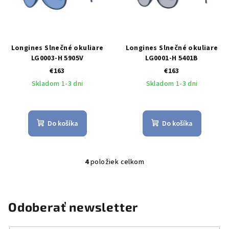
Longines Slnečné okuliare
Longines Slnečné okuliare
LG0003-H 5905V
LG0001-H 5401B
€163
€163
Skladom 1-3 dni
Skladom 1-3 dni
Do košíka
Do košíka
4
položiek celkom
O
v
l
á
Odoberať newsletter
d
a