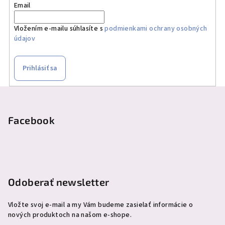
Email
c
i
Vložením e-mailu súhlasíte s
podmienkami ochrany osobných
e
údajov
p
r
v
Prihlásiť sa
k
y
Z
v
á
ý
p
Facebook
p
ä
i
s
t
u
i
e
Odoberať newsletter
Vložte svoj e-mail a my Vám budeme zasielať informácie o
nových produktoch na našom e-shope.