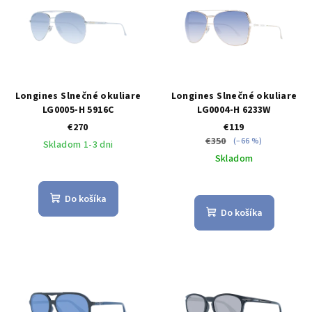
p
p
r
i
o
s
d
p
u
r
Longines Slnečné okuliare
Longines Slnečné okuliare
k
o
LG0005-H 5916C
LG0004-H 6233W
t
€270
€119
d
o
€350
(–66 %)
Skladom 1-3 dni
u
v
Skladom
k
t
Do košíka
o
Do košíka
v