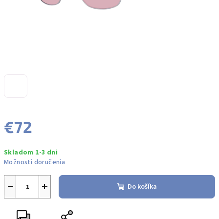
€72
Jednotková
Skladom 1-3 dni
cena:
Možnosti doručenia
−
+
Do košíka