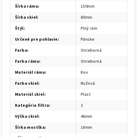
Šírka rámu
:
150mm
Šírka skiel
:
60mm
Štýl
:
Plný rám
Určené pre pohlavie
:
Pánske
Farba
:
Strieborná
Farba rámu
:
Strieborná
Materiál rámu
:
Kov
Farba skiel
:
Ružová
Materiál skiel
:
Plast
Kategória filtra
:
2
Výška skiel
:
46mm
Šírka mostíka
:
18mm