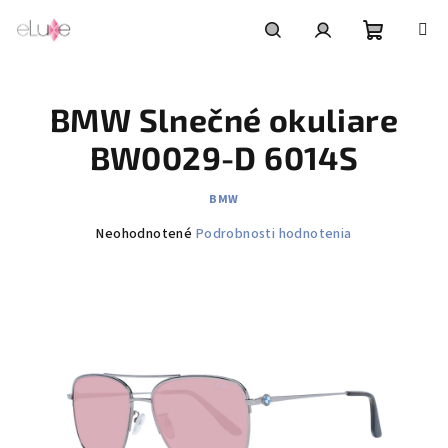
Prejsť
na
obsah
Nákupn
Hľadať
Prihlásenie
BMW Slnečné okuliare
košík
BW0029-D 6014S
BMW
Priemerné
Neohodnotené
Podrobnosti hodnotenia
hodnotenie
produktu
je
0,0
z
5
hviezdičiek.