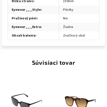
Dĺžka straníc
:
150mm
Eyewear___Style
:
Pilotky
Pružinový pánt
:
Nie
Eyewear___Extra
:
Žiadna
Obsah balenia
:
Značkový obal
Súvisiaci tovar