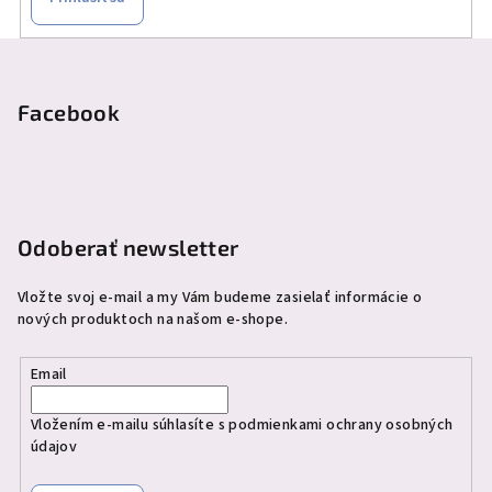
Z
á
p
Facebook
ä
t
i
e
Odoberať newsletter
Vložte svoj e-mail a my Vám budeme zasielať informácie o
nových produktoch na našom e-shope.
Email
Vložením e-mailu súhlasíte s
podmienkami ochrany osobných
údajov