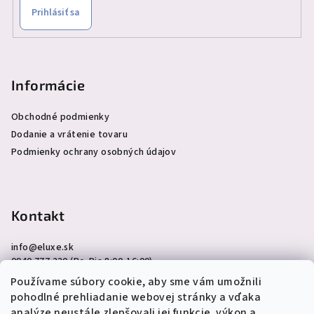
Prihlásiť sa
Informácie
Obchodné podmienky
Dodanie a vrátenie tovaru
Podmienky ochrany osobných údajov
Kontakt
info
@
eluxe.sk
0940 777 230 (Po-Pia 8:00-16:00)
Používame súbory cookie, aby sme vám umožnili
pohodlné prehliadanie webovej stránky a vďaka
analýze neustále zlepšovali jej funkcie, výkon a