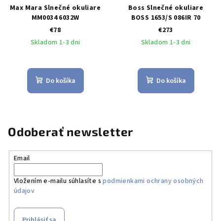
Max Mara Slnečné okuliare
Boss Slnečné okuliare
MM0034 6032W
BOSS 1653/S 086IR 70
€78
€273
Skladom 1-3 dni
Skladom 1-3 dni
Do košíka
Do košíka
Odoberať newsletter
Email
Vložením e-mailu súhlasíte s
podmienkami ochrany osobných
údajov
Prihlásiť sa