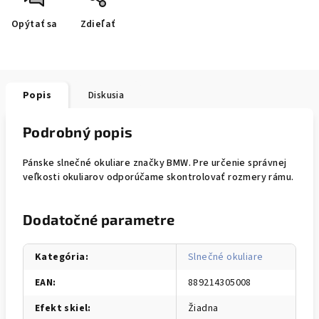
Opýtať sa
Zdieľať
Popis
Diskusia
Podrobný popis
Pánske slnečné okuliare značky BMW. Pre určenie správnej
veľkosti okuliarov odporúčame skontrolovať rozmery rámu.
Dodatočné parametre
Kategória
:
Slnečné okuliare
EAN
:
889214305008
Efekt skiel
:
Žiadna