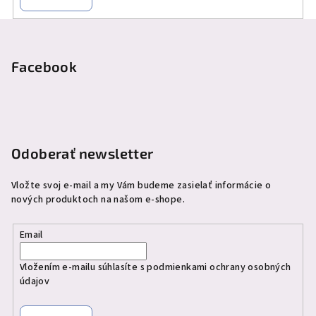
Z
á
p
Facebook
ä
t
i
e
Odoberať newsletter
Vložte svoj e-mail a my Vám budeme zasielať informácie o
nových produktoch na našom e-shope.
Email
Vložením e-mailu súhlasíte s
podmienkami ochrany osobných
údajov