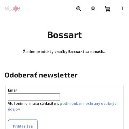
Prejsť
na
obsah
Nákupn
Hľadať
Prihlásenie
Bossart
košík
Žiadne produkty značky
Bossart
sa nenašli...
Odoberať newsletter
Email
Vložením e-mailu súhlasíte s
podmienkami ochrany osobných
údajov
Prihlásiť sa