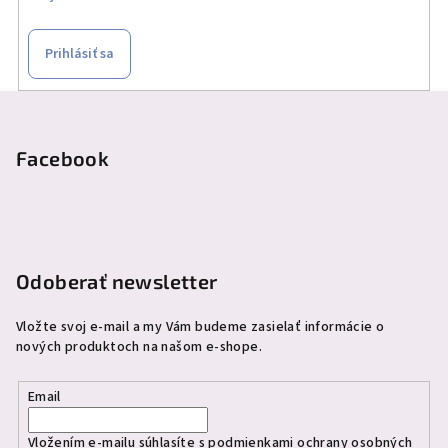
Prihlásiť sa
Z
á
p
Facebook
ä
t
i
e
Odoberať newsletter
Vložte svoj e-mail a my Vám budeme zasielať informácie o
nových produktoch na našom e-shope.
Email
Vložením e-mailu súhlasíte s
podmienkami ochrany osobných