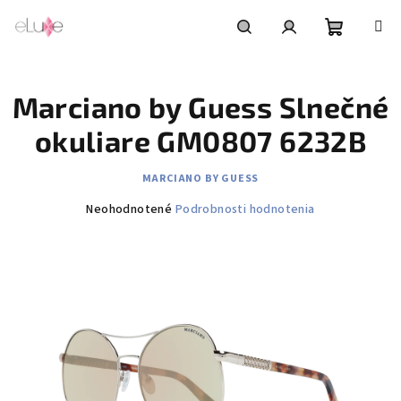
Prejsť
na
obsah
Nákupn
Hľadať
Prihlásenie
Marciano by Guess Slnečné
košík
okuliare GM0807 6232B
MARCIANO BY GUESS
Priemerné
Neohodnotené
Podrobnosti hodnotenia
hodnotenie
produktu
je
0,0
z
5
hviezdičiek.