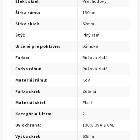
Efekt skiel
:
Prechodový
Šírka rámu
:
150mm
Šírka skiel
:
62mm
Štýl
:
Plný rám
Určené pre pohlavie
:
Dámske
Farba
:
Ružová zlatá
Farba rámu
:
Ružová zlatá
Materiál rámu
:
Kov
Farba skiel
:
Zelená
Materiál skiel
:
Plast
Kategória filtra
:
2
UV ochrana
:
100% UVA & UVB
Výška skiel
:
60mm