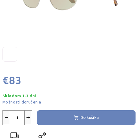
€83
Jednotková
Skladom 1-3 dni
cena:
Možnosti doručenia
−
+
Do košíka