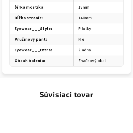
Šírka mostíka
:
18mm
Dĺžka straníc
:
140mm
Eyewear___Style
:
Pilotky
Pružinový pánt
:
Nie
Eyewear___Extra
:
Žiadna
Obsah balenia
:
Značkový obal
Súvisiaci tovar