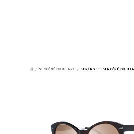
Prejsť
na
obsah
/
SLNEČNÉ OKULIARE
/
SERENGETI SLNEČNÉ OKULIAR
DOMOV