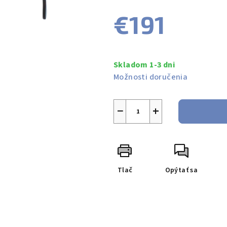
produktu
€191
je
0,0
z
Jednotková
5
cena:
Skladom 1-3 dni
hviezdičiek.
Možnosti doručenia
−
+
Tlač
Opýtať sa