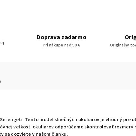
Doprava zadarmo
Ori
ej
Pri nákupe nad 90 €
Originálny to
a
 Serengeti. Tento model slnečných okuliarov je vhodný pre o
právnej veľkosti okuliarov odporúčame skontrolovať rozmery 
rov sa dozviete v našom članku.