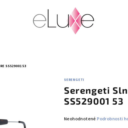
E SS529001 53
SERENGETI
Serengeti Sl
SS529001 53
Priemerné
Neohodnotené
Podrobnosti h
hodnotenie