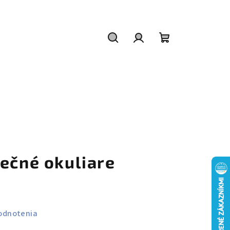
Hľadať
Prihlásenie
Nákupný
košík
nečné okuliare
odnotenia