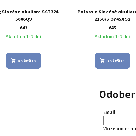
g Slnečné okuliare SST324
Polaroid Slnečné okuliar
5006Q9
2150/S OY45X 52
€43
€45
Skladom 1-3 dni
Skladom 1-3 dni
Do košíka
Do košíka
Odober
Email
Vložením e-mai