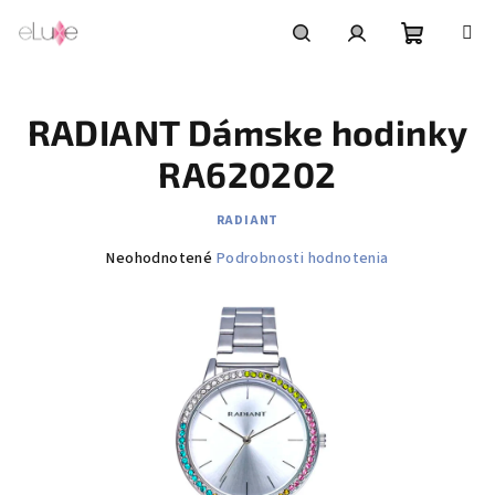
Prejsť
na
obsah
Nákupn
Hľadať
Prihlásenie
RADIANT Dámske hodinky
košík
RA620202
RADIANT
Priemerné
Neohodnotené
Podrobnosti hodnotenia
hodnotenie
produktu
je
0,0
z
5
hviezdičiek.