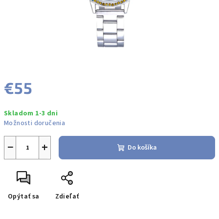
€55
Jednotková
Skladom 1-3 dni
cena:
Možnosti doručenia
−
+
Do košíka
Opýtať sa
Zdieľať