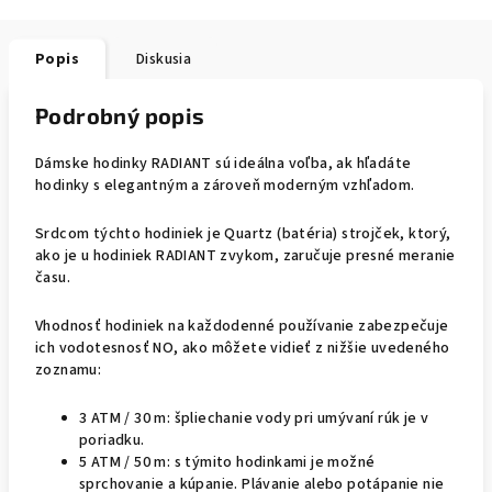
Popis
Diskusia
Podrobný popis
Dámske hodinky RADIANT sú ideálna voľba, ak hľadáte
hodinky s elegantným a zároveň moderným vzhľadom.
Srdcom týchto hodiniek je Quartz (batéria) strojček, ktorý,
ako je u hodiniek RADIANT zvykom, zaručuje presné meranie
času.
Vhodnosť hodiniek na každodenné používanie zabezpečuje
ich vodotesnosť NO, ako môžete vidieť z nižšie uvedeného
zoznamu:
3 ATM / 30 m: špliechanie vody pri umývaní rúk je v
poriadku.
5 ATM / 50 m: s týmito hodinkami je možné
sprchovanie a kúpanie. Plávanie alebo potápanie nie