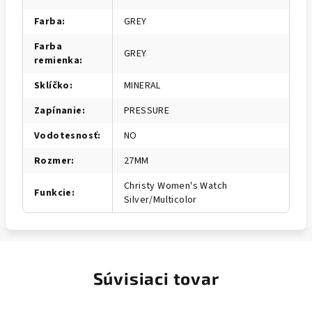
Farba
:
GREY
Farba
GREY
remienka
:
Sklíčko
:
MINERAL
Zapínanie
:
PRESSURE
Vodotesnosť
:
NO
Rozmer
:
27MM
Christy Women's Watch
Funkcie
:
Silver/Multicolor
Súvisiaci tovar