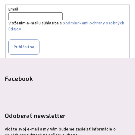
Email
Vložením e-mailu súhlasíte s
podmienkami ochrany osobných
údajov
Prihlásiť sa
Z
á
p
Facebook
ä
t
i
e
Odoberať newsletter
Vložte svoj e-mail a my Vám budeme zasielať informácie o