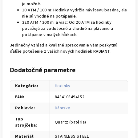
je možné.
10 ATM / 100 m: Hodinky vydržia návštevu bazéna, ale
nie sú vhodné na potápanie.
220 ATM / 200 m: a viac: Od 20 ATM sa hodinky
považujú za vodotesné a vhodné na plávanie a
potápanie v malých hĺbkach.
Jedinečný vzhľad a kvalitné spracovanie vám poskytnú
ďalšie potešenie z vašich nových hodiniek RADIANT.
Dodatočné parametre
Kategória
:
Hodinky
EAN
:
8434103494152
Pohlavie
:
Dámske
Typ
Quartz (batéria)
strojčeka
:
Materiál
:
STAINLESS STEEL