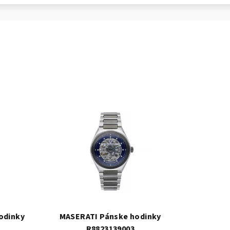
odinky
MASERATI Pánske hodinky
R8823139003