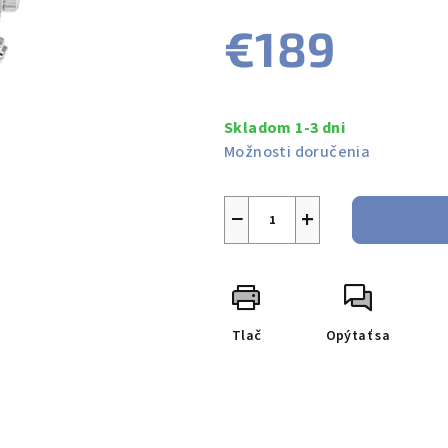
produktu
€189
je
0,0
z
Jednotková
5
cena:
Skladom 1-3 dni
hviezdičiek.
Možnosti doručenia
−
+
Tlač
Opýtať sa