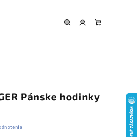
Hľadať
Prihlásenie
Nákupný
košík
GER Pánske hodinky
odnotenia