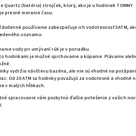
e Quartz (batéria) strojček, ktorý, ako je u hodiniek TOMMY
je presné meranie času.
ždodenné používanie zabezpečuje ich vodotesnosť 5ATM, ak
uvedeného zoznamu:
chanie vody pri umývaní rúk je v poriadku.
ito hodinkami je možné sprchovanie a kúpanie. Plávanie aleb
ožné.
dinky vydržia návštevu bazéna, ale nie sú vhodné na potápani
 viac: Od 20 ATM sa hodinky považujú za vodotesné a vhodné 
ie v malých hĺbkach.
itné spracovanie vám poskytnú ďalšie potešenie z vašich no
R.