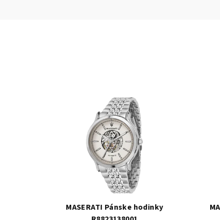
MASERATI Pánske hodinky
MA
R8823138001