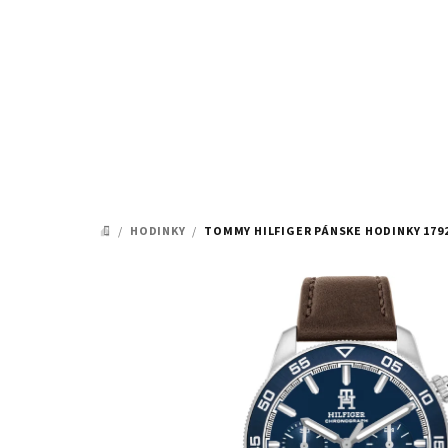
Prejsť
na
obsah
/
HODINKY
/
TOMMY HILFIGER PÁNSKE HODINKY 179
DOMOV