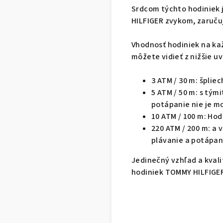
Srdcom týchto hodiniek j
HILFIGER zvykom, zaruču
Vhodnosť hodiniek na ka
môžete vidieť z nižšie 
3 ATM / 30 m: šplie
5 ATM / 50 m: s tým
potápanie nie je m
10 ATM / 100 m: Ho
220 ATM / 200 m: a
plávanie a potápan
Jedinečný vzhľad a kval
hodiniek TOMMY HILFIGE