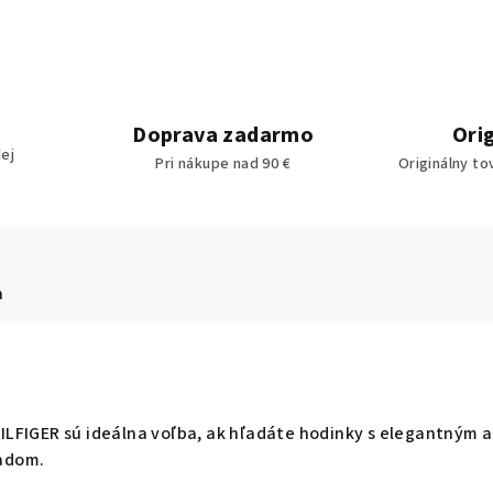
Doprava zadarmo
Ori
ej
Pri nákupe nad 90 €
Originálny to
a
LFIGER sú ideálna voľba, ak hľadáte hodinky s elegantným a
adom.