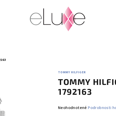
2163
TOMMY HILFIGER
TOMMY HILFI
1792163
Priemerné
Neohodnotené
Podrobnosti h
hodnotenie