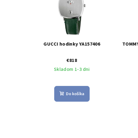
GUCCI hodinky YA157406
TOMMY
€818
Skladom 1-3 dni
Do košíka