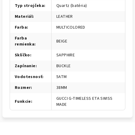
Typ strojčeka
:
Quartz (batéria)
Materiál
:
LEATHER
Farba
:
MULTICOLORED
Farba
BEIGE
remienka
:
Sklíčko
:
SAPPHIRE
Zapínanie
:
BUCKLE
Vodotesnosť
:
5ATM
Rozmer
:
38MM
GUCCI G-TIMELESS ETA SWISS
Funkcie
:
MADE