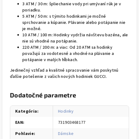
3 ATM / 30 m: špliechanie vody pri umývaní rúk je v
poriadku.
5 ATM / 50 m: s týmito hodinkami je možné
sprchovanie a kúpanie. Plávanie alebo potápanie nie
je možné.
10 ATM / 100 m: Hodinky vydržia návštevu bazéna, ale
nie sú vhodné na potápanie.
220 ATM / 200 m: a viac: Od 20 ATM sa hodinky
považujú za vodotesné a vhodné na plávanie a
potápanie v malých hĺbkach.
Jedinečný vzhľad a kvalitné spracovanie vám poskytnú
ďalšie potešenie z vašich nových hodiniek GUCCI.
Dodatočné parametre
Kategória
:
Hodinky
EAN
:
731903468177
Pohlavie
:
Dámske