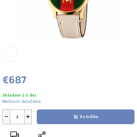
€687
Jednotková
Skladom 1-3 dni
cena:
Možnosti doručenia
−
+
Do košíka