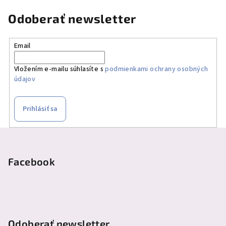
Odoberať newsletter
Email
Vložením e-mailu súhlasíte s
podmienkami ochrany osobných
údajov
Prihlásiť sa
Z
á
p
Facebook
ä
t
i
e
Odoberať newsletter