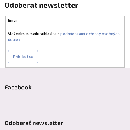
Odoberať newsletter
Email
Vložením e-mailu súhlasíte s
podmienkami ochrany osobných
údajov
Prihlásiť sa
Z
á
p
Facebook
ä
t
i
e
Odoberať newsletter