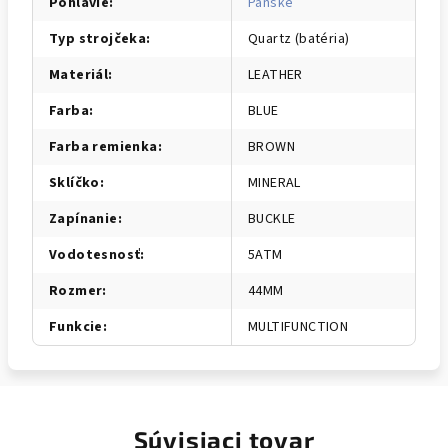
Pohlavie
:
Pánske
Typ strojčeka
:
Quartz (batéria)
Materiál
:
LEATHER
Farba
:
BLUE
Farba remienka
:
BROWN
Sklíčko
:
MINERAL
Zapínanie
:
BUCKLE
Vodotesnosť
:
5ATM
Rozmer
:
44MM
Funkcie
:
MULTIFUNCTION
Súvisiaci tovar