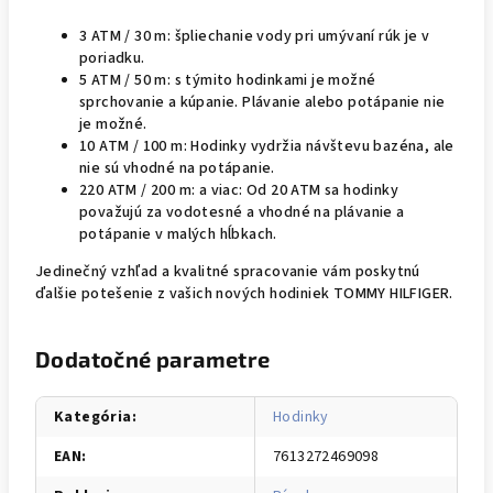
3 ATM / 30 m: špliechanie vody pri umývaní rúk je v
poriadku.
5 ATM / 50 m: s týmito hodinkami je možné
sprchovanie a kúpanie. Plávanie alebo potápanie nie
je možné.
10 ATM / 100 m: Hodinky vydržia návštevu bazéna, ale
nie sú vhodné na potápanie.
220 ATM / 200 m: a viac: Od 20 ATM sa hodinky
považujú za vodotesné a vhodné na plávanie a
potápanie v malých hĺbkach.
Jedinečný vzhľad a kvalitné spracovanie vám poskytnú
ďalšie potešenie z vašich nových hodiniek TOMMY HILFIGER.
Dodatočné parametre
Kategória
:
Hodinky
EAN
:
7613272469098