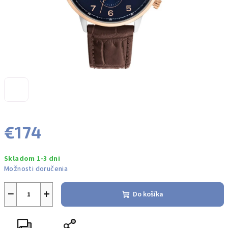
€174
Jednotková
Skladom 1-3 dni
cena:
Možnosti doručenia
−
+
Do košíka