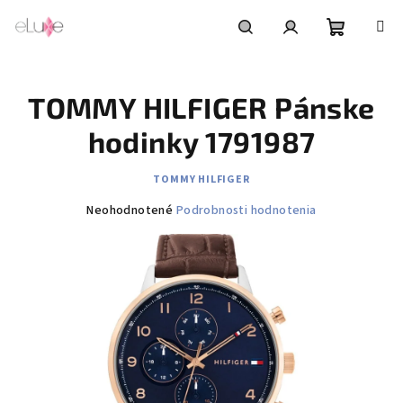
Prejsť
na
obsah
Nákupn
Hľadať
Prihlásenie
TOMMY HILFIGER Pánske
košík
hodinky 1791987
TOMMY HILFIGER
Priemerné
Neohodnotené
Podrobnosti hodnotenia
hodnotenie
produktu
je
0,0
z
5
hviezdičiek.