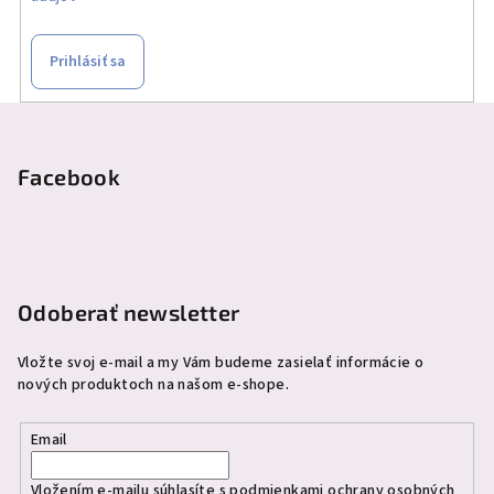
Prihlásiť sa
Z
á
p
Facebook
ä
t
i
e
Odoberať newsletter
Vložte svoj e-mail a my Vám budeme zasielať informácie o
nových produktoch na našom e-shope.
Email
Vložením e-mailu súhlasíte s
podmienkami ochrany osobných