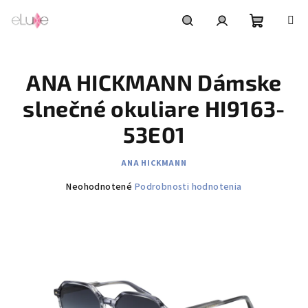
Prejsť
na
obsah
Nákupn
Hľadať
Prihlásenie
ANA HICKMANN Dámske
košík
slnečné okuliare HI9163-
53E01
ANA HICKMANN
Priemerné
Neohodnotené
Podrobnosti hodnotenia
hodnotenie
produktu
je
0,0
z
5
hviezdičiek.