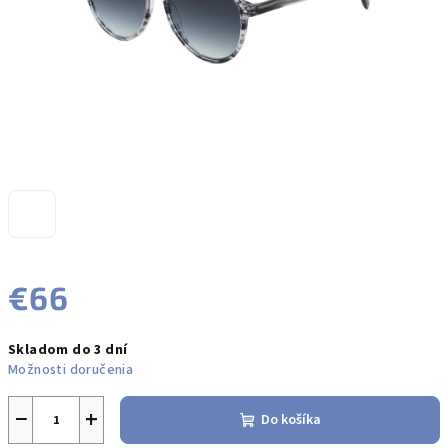
€66
Jednotková
Skladom do 3 dní
cena:
Možnosti doručenia
−
+
Do košíka