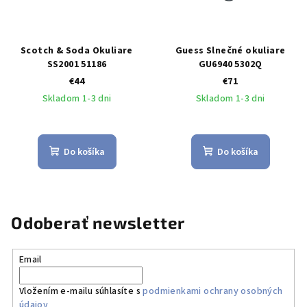
Scotch & Soda Okuliare
Guess Slnečné okuliare
SS2001 51186
GU6940 5302Q
€44
€71
Skladom 1-3 dni
Skladom 1-3 dni
Do košíka
Do košíka
Odoberať newsletter
Email
Vložením e-mailu súhlasíte s
podmienkami ochrany osobných
údajov