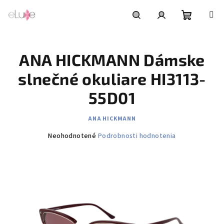
Prejsť
na
obsah
Nákupn
Hľadať
Prihlásenie
ANA HICKMANN Dámske
košík
slnečné okuliare HI3113-
55D01
ANA HICKMANN
Priemerné
Neohodnotené
Podrobnosti hodnotenia
hodnotenie
produktu
je
0,0
z
5
hviezdičiek.