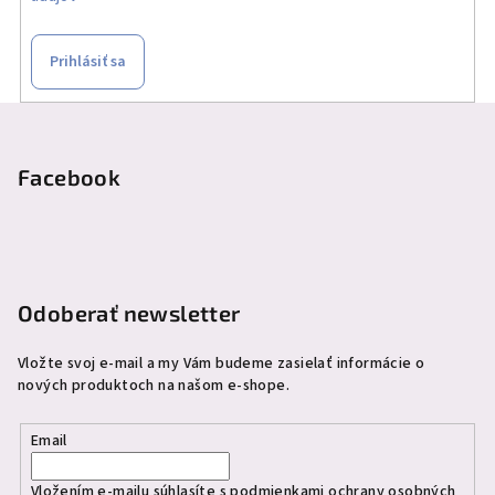
Prihlásiť sa
Z
á
p
Facebook
ä
t
i
e
Odoberať newsletter
Vložte svoj e-mail a my Vám budeme zasielať informácie o
nových produktoch na našom e-shope.
Email
Vložením e-mailu súhlasíte s
podmienkami ochrany osobných