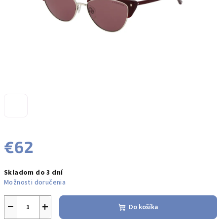
€62
Jednotková
Skladom do 3 dní
cena:
Možnosti doručenia
−
+
Do košíka