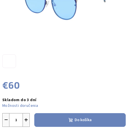
€60
Jednotková
Skladom do 3 dní
cena:
Možnosti doručenia
−
+
Do košíka