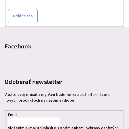
Prihlásiť sa
Z
á
p
Facebook
ä
t
i
e
Odoberať newsletter
Vložte svoj e-mail a my Vám budeme zasielať informácie o
nových produktoch na našom e-shope.
Email
Vložením e-mailu súhlasíte s
podmienkami ochrany osobných