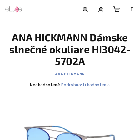
Prejsť
na
obsah
Nákupn
Hľadať
Prihlásenie
ANA HICKMANN Dámske
košík
slnečné okuliare HI3042-
5702A
ANA HICKMANN
Priemerné
Neohodnotené
Podrobnosti hodnotenia
hodnotenie
produktu
je
0,0
z
5
hviezdičiek.