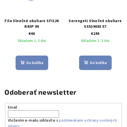
Fila Slnečné okuliare SFI126
Serengeti Slnečné okuliare
R43P 99
SS539003 57
€46
€199
Skladom 1-3 dni
Skladom 1-3 dni
Do košíka
Do košíka
Odoberať newsletter
Email
Vložením e-mailu súhlasíte s
podmienkami ochrany osobných
údajov