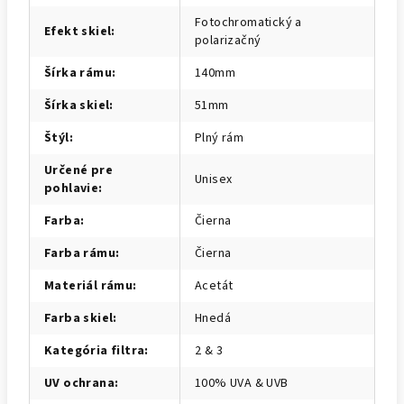
Fotochromatický a
Efekt skiel
:
polarizačný
Šírka rámu
:
140mm
Šírka skiel
:
51mm
Štýl
:
Plný rám
Určené pre
Unisex
pohlavie
:
Farba
:
Čierna
Farba rámu
:
Čierna
Materiál rámu
:
Acetát
Farba skiel
:
Hnedá
Kategória filtra
:
2 & 3
UV ochrana
:
100% UVA & UVB