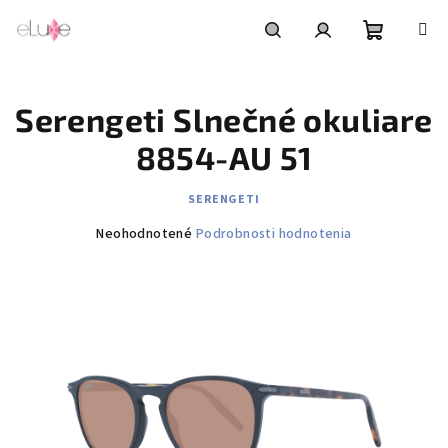
Prejsť
na
obsah
Nákupn
Hľadať
Prihlásenie
Serengeti Slnečné okuliare
košík
8854-AU 51
SERENGETI
Priemerné
Neohodnotené
Podrobnosti hodnotenia
hodnotenie
produktu
je
0,0
z
5
hviezdičiek.