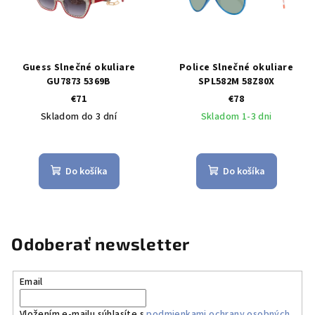
Guess Slnečné okuliare
Police Slnečné okuliare
GU7873 5369B
SPL582M 58Z80X
€71
€78
Skladom do 3 dní
Skladom 1-3 dni
Do košíka
Do košíka
Odoberať newsletter
Email
Vložením e-mailu súhlasíte s
podmienkami ochrany osobných