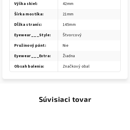
Výška skiel
:
42mm
Šírka mostíka
:
21mm
Dĺžka straníc
:
145mm
Eyewear___Style
:
Štvorcový
Pružinový pánt
:
Nie
Eyewear___Extra
:
Žiadna
Obsah balenia
:
Značkový obal
Súvisiaci tovar