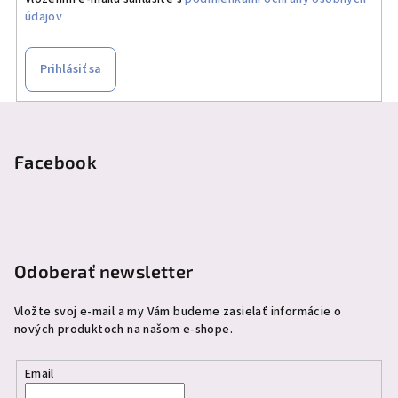
údajov
Prihlásiť sa
Z
á
p
Facebook
ä
t
i
e
Odoberať newsletter
Vložte svoj e-mail a my Vám budeme zasielať informácie o
nových produktoch na našom e-shope.
Email