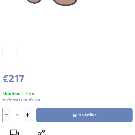
€217
Jednotková
Skladom 1-3 dni
cena:
Možnosti doručenia
−
+
Do košíka