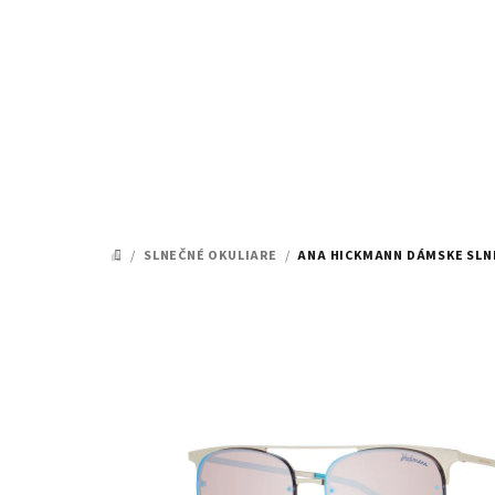
Prejsť
na
obsah
/
SLNEČNÉ OKULIARE
/
ANA HICKMANN DÁMSKE SLNE
DOMOV