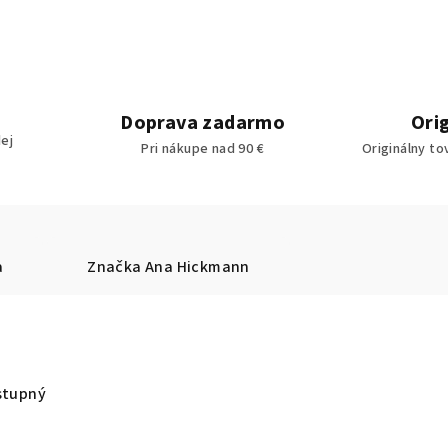
Doprava zadarmo
Ori
ej
Pri nákupe nad 90 €
Originálny to
a
Značka
Ana Hickmann
stupný