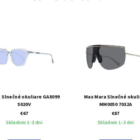
 Slnečné okuliare GA8099
Max Mara Slnečné okuli
5020V
MM0050 7032A
€67
€87
Skladom 1-3 dni
Skladom 1-3 dni