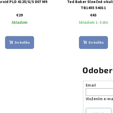
roid PLD 4125/G/S 807 M9
Ted Baker Slnečné okul
TB1455 54011
€29
€43
Skladom
Skladom 1-3 dni
Do košíka
Do košíka
Odober
Email
Vložením e-mai