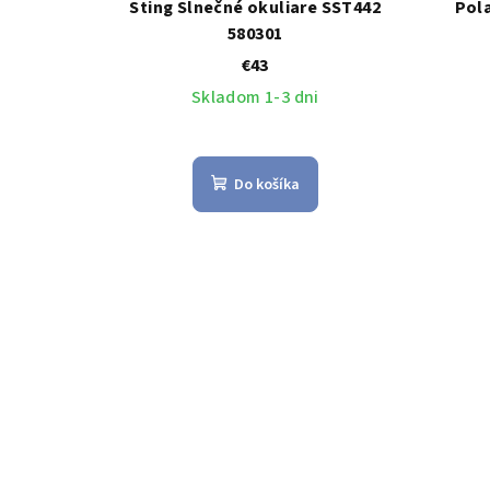
Sting Slnečné okuliare SST442
Pola
580301
€43
Skladom 1-3 dni
Do košíka