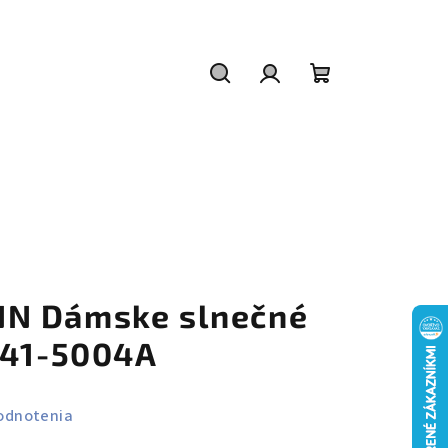
Hľadať
Prihlásenie
Nákupný
košík
N Dámske slnečné
041-5004A
odnotenia