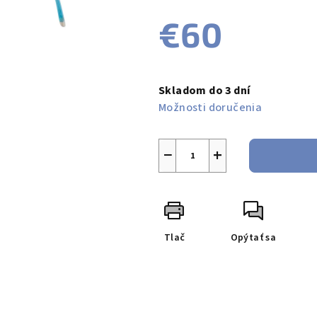
produktu
€60
je
0,0
z
Jednotková
5
cena:
Skladom do 3 dní
hviezdičiek.
Možnosti doručenia
−
+
Tlač
Opýtať sa