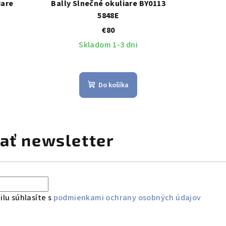
iare
Bally Slnečné okuliare BY0113
5848E
€80
Skladom 1-3 dni
Do košíka
ať newsletter
lu súhlasíte s
podmienkami ochrany osobných údajov