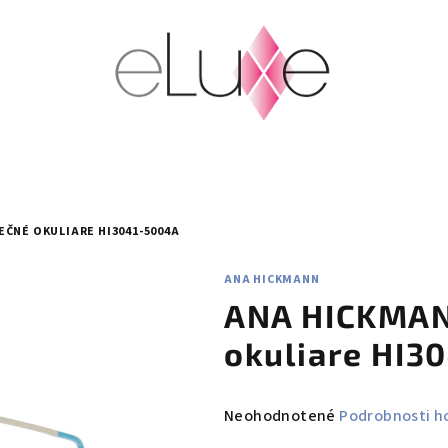
ČNÉ OKULIARE HI3041-5004A
ANA HICKMANN
ANA HICKMAN
okuliare HI3
Priemerné
Neohodnotené
Podrobnosti h
hodnotenie