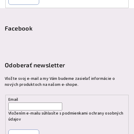
Z
á
p
Facebook
ä
t
i
e
Odoberať newsletter
Vložte svoj e-mail a my Vám budeme zasielať informácie o
nových produktoch na našom e-shope.
Email
Vložením e-mailu súhlasíte s
podmienkami ochrany osobných
údajov