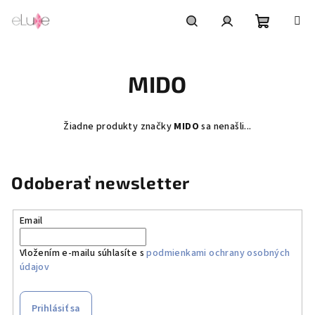
Prejsť
na
obsah
Nákupn
Hľadať
Prihlásenie
MIDO
košík
Žiadne produkty značky
MIDO
sa nenašli...
Odoberať newsletter
Email
Vložením e-mailu súhlasíte s
podmienkami ochrany osobných
údajov
Prihlásiť sa