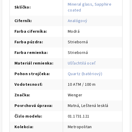
Mineral glass, Sapphire
Sklíčko
:
coated
Ciferník
:
Analógový
Farba ciferníka
:
Modrá
Farba púzdra
:
Strieborná
Farba remienka
:
Strieborná
Materiál remienka
:
Ušľachtilá oceľ
Pohon strojčeka
:
Quartz (batériový)
Vodotesnosť
:
10 ATM / 100 m
Značka
:
Wenger
Povrchová úprava
:
Matná, Leštená lesklá
Číslo modelu
:
01.1731.121
Kolekcia
:
Metropolitan