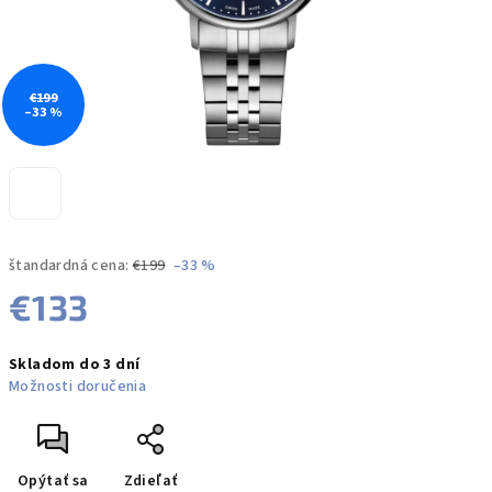
€199
–33 %
štandardná cena:
€199
–33 %
€133
Jednotková
Skladom do 3 dní
cena:
Možnosti doručenia
Opýtať sa
Zdieľať