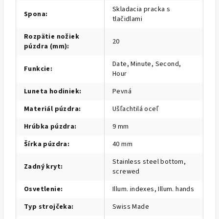
Skladacia pracka s
Spona
:
tlačidlami
Rozpätie nožiek
20
púzdra (mm)
:
Date, Minute, Second,
Funkcie
:
Hour
Luneta hodiniek
:
Pevná
Materiál púzdra
:
Ušľachtilá oceľ
Hrúbka púzdra
:
9 mm
Šírka púzdra
:
40 mm
Stainless steel bottom,
Zadný kryt
:
screwed
Osvetlenie
:
Illum. indexes, Illum. hands
Typ strojčeka
:
Swiss Made