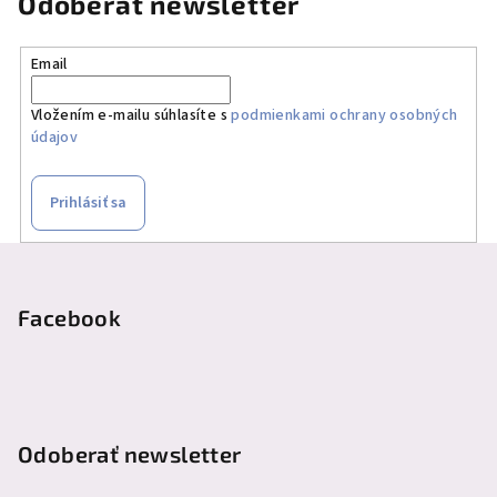
Odoberať newsletter
Email
Vložením e-mailu súhlasíte s
podmienkami ochrany osobných
údajov
Prihlásiť sa
Z
á
p
Facebook
ä
t
i
e
Odoberať newsletter