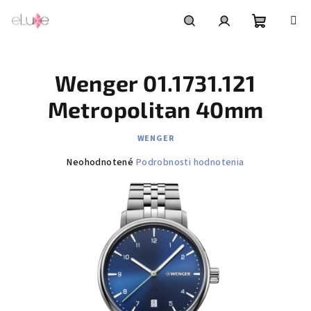
Prejsť
na
obsah
Nákupn
Hľadať
Prihlásenie
Wenger 01.1731.121
košík
Metropolitan 40mm
WENGER
Priemerné
Neohodnotené
Podrobnosti hodnotenia
hodnotenie
produktu
je
0,0
z
5
hviezdičiek.