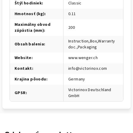
Štýl hodiniek
:
Classic
Hmotnosť (kg)
:
0.11
Maximálny obvod
200
zápästia (mm)
:
Instruction,Box,Warranty
Obsah balenia
:
doc.,Packaging
Website
:
www.wenger.ch
Kontakt
:
info@victorinox.com
Krajina pôvodu
:
Germany
Victorinox Deutschland
GPSR
:
GmbH