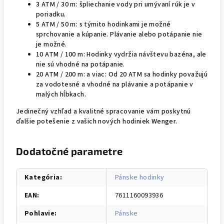
3 ATM / 30 m: špliechanie vody pri umývaní rúk je v
poriadku.
5 ATM / 50 m: s týmito hodinkami je možné
sprchovanie a kúpanie. Plávanie alebo potápanie nie
je možné.
10 ATM / 100 m: Hodinky vydržia návštevu bazéna, ale
nie sú vhodné na potápanie.
20 ATM / 200 m: a viac: Od 20 ATM sa hodinky považujú
za vodotesné a vhodné na plávanie a potápanie v
malých hĺbkach.
Jedinečný vzhľad a kvalitné spracovanie vám poskytnú
ďalšie potešenie z vašich nových hodiniek Wenger.
Dodatočné parametre
Kategória
:
Pánske hodinky
EAN
:
7611160093936
Pohlavie
:
Pánske