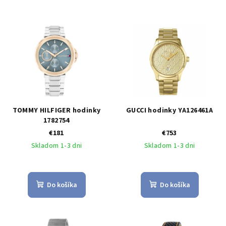
TOMMY HILFIGER hodinky
GUCCI hodinky YA126461A
1782754
€181
€753
Skladom 1-3 dni
Skladom 1-3 dni
Do košíka
Do košíka