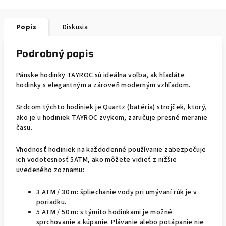
Popis
Diskusia
Podrobný popis
Pánske hodinky TAYROC sú ideálna voľba, ak hľadáte
hodinky s elegantným a zároveň moderným vzhľadom.
Srdcom týchto hodiniek je Quartz (batéria) strojček, ktorý,
ako je u hodiniek TAYROC zvykom, zaručuje presné meranie
času.
Vhodnosť hodiniek na každodenné používanie zabezpečuje
ich vodotesnosť 5ATM, ako môžete vidieť z nižšie
uvedeného zoznamu:
3 ATM / 30 m: špliechanie vody pri umývaní rúk je v
poriadku.
5 ATM / 50 m: s týmito hodinkami je možné
sprchovanie a kúpanie. Plávanie alebo potápanie nie