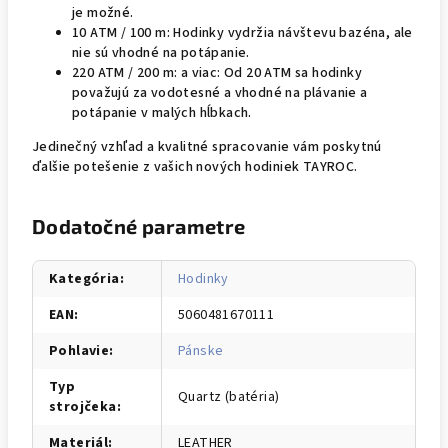
je možné.
10 ATM / 100 m: Hodinky vydržia návštevu bazéna, ale
nie sú vhodné na potápanie.
220 ATM / 200 m: a viac: Od 20 ATM sa hodinky
považujú za vodotesné a vhodné na plávanie a
potápanie v malých hĺbkach.
Jedinečný vzhľad a kvalitné spracovanie vám poskytnú
ďalšie potešenie z vašich nových hodiniek TAYROC.
Dodatočné parametre
Kategória
:
Hodinky
EAN
:
5060481670111
Pohlavie
:
Pánske
Typ
Quartz (batéria)
strojčeka
:
Materiál
:
LEATHER