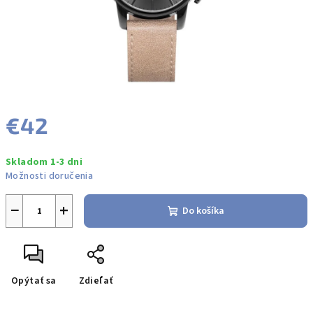
€42
Jednotková
Skladom 1-3 dni
cena:
Možnosti doručenia
−
+
Do košíka
Opýtať sa
Zdieľať