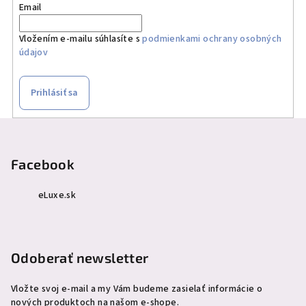
Email
Vložením e-mailu súhlasíte s
podmienkami ochrany osobných
údajov
Prihlásiť sa
Z
á
p
Facebook
ä
eLuxe.sk
t
i
e
Odoberať newsletter
Vložte svoj e-mail a my Vám budeme zasielať informácie o
nových produktoch na našom e-shope.