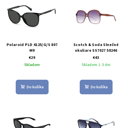
Polaroid PLD 4125/G/S 807
Scotch & Soda Slnečné
M9
okuliare SS7027 58246
€29
€43
Skladom
Skladom 1-3 dni
Do košíka
Do košíka