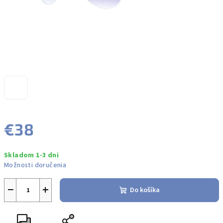
€38
Jednotková
Skladom 1-3 dni
cena:
Možnosti doručenia
−
+
Do košíka