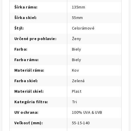
Šírka rámu
:
135mm
Šírka skiel
:
55mm
Štýl
:
Celorámové
Určené pre pohlavie
:
Ženy
Farba
:
Biely
Farba rámu
:
Biely
Materiál rámu
:
Kov
Farba skiel
:
Zelená
Materiál skiel
:
Plast
Kategória filtra
:
Tri
UV ochrana
:
100% UVA & UVB
Veľkosť (mm)
:
55-15-140