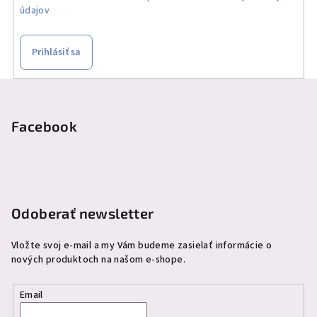
údajov
Prihlásiť sa
Z
á
p
Facebook
ä
t
i
e
Odoberať newsletter
Vložte svoj e-mail a my Vám budeme zasielať informácie o
nových produktoch na našom e-shope.
Email