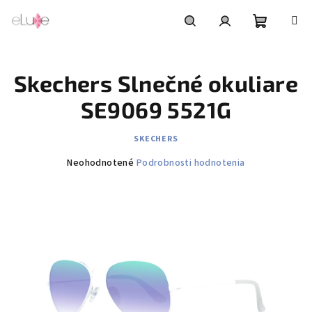
Prejsť
na
obsah
Nákupn
Hľadať
Prihlásenie
Skechers Slnečné okuliare
košík
SE9069 5521G
SKECHERS
Priemerné
Neohodnotené
Podrobnosti hodnotenia
hodnotenie
produktu
je
0,0
z
5
hviezdičiek.