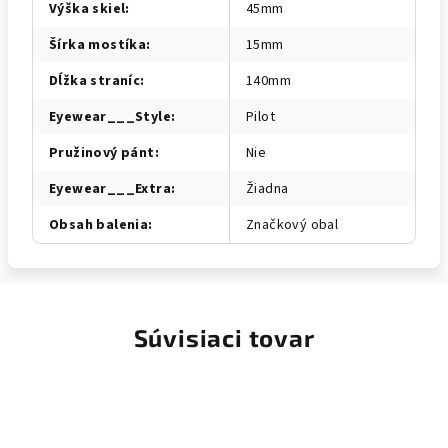
Výška skiel
:
45mm
Šírka mostíka
:
15mm
Dĺžka straníc
:
140mm
Eyewear___Style
:
Pilot
Pružinový pánt
:
Nie
Eyewear___Extra
:
Žiadna
Obsah balenia
:
Značkový obal
Súvisiaci tovar