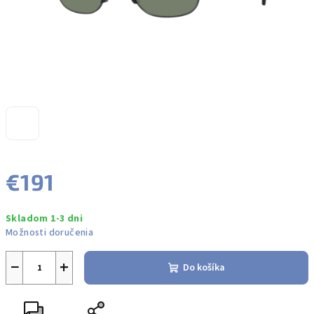
€191
Jednotková
Skladom 1-3 dni
cena:
Možnosti doručenia
−
+
Do košíka