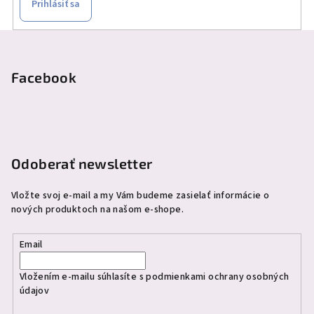
Prihlásiť sa
Z
á
p
Facebook
ä
t
i
e
Odoberať newsletter
Vložte svoj e-mail a my Vám budeme zasielať informácie o
nových produktoch na našom e-shope.
Email
Vložením e-mailu súhlasíte s
podmienkami ochrany osobných
údajov