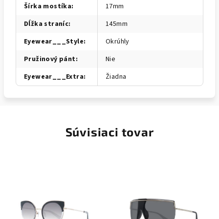
Šírka mostíka
:
17mm
Dĺžka straníc
:
145mm
Eyewear___Style
:
Okrúhly
Pružinový pánt
:
Nie
Eyewear___Extra
:
Žiadna
Súvisiaci tovar