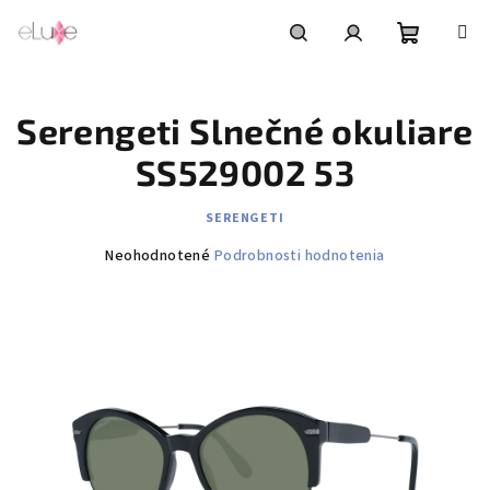
Prejsť
na
obsah
Nákupn
Hľadať
Prihlásenie
Serengeti Slnečné okuliare
košík
SS529002 53
SERENGETI
Priemerné
Neohodnotené
Podrobnosti hodnotenia
hodnotenie
produktu
je
0,0
z
5
hviezdičiek.