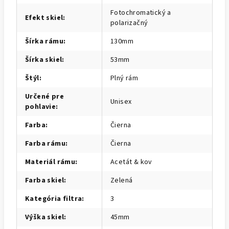
Fotochromatický a
Efekt skiel
:
polarizačný
Šírka rámu
:
130mm
Šírka skiel
:
53mm
Štýl
:
Plný rám
Určené pre
Unisex
pohlavie
:
Farba
:
Čierna
Farba rámu
:
Čierna
Materiál rámu
:
Acetát & kov
Farba skiel
:
Zelená
Kategória filtra
:
3
Výška skiel
:
45mm