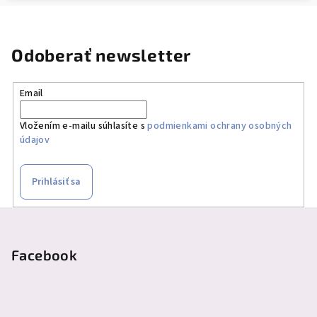
Odoberať newsletter
Email
Vložením e-mailu súhlasíte s
podmienkami ochrany osobných
údajov
Prihlásiť sa
Z
á
p
Facebook
ä
t
i