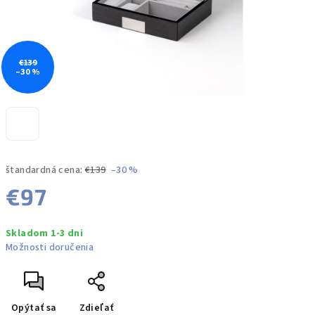
€139
–30 %
štandardná cena:
€139
–30 %
€97
Jednotková
Skladom 1-3 dni
cena:
Možnosti doručenia
Opýtať sa
Zdieľať