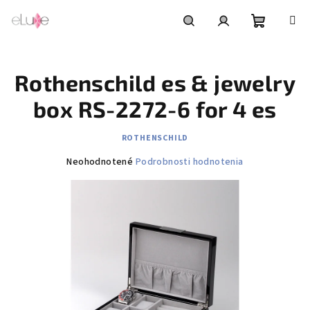
Prejsť
na
obsah
Nákupn
Hľadať
Prihlásenie
Rothenschild es & jewelry
košík
box RS-2272-6 for 4 es
ROTHENSCHILD
Priemerné
Neohodnotené
Podrobnosti hodnotenia
hodnotenie
produktu
je
0,0
z
5
hviezdičiek.