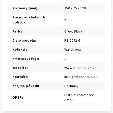
Rozmery (mm)
:
250 x 75 x 190
Počet odkladacích
6
políčok
:
Farba
:
Grey, Black
Číslo modelu
:
RS-2272-6
Kolekcia
:
Watch box
Hmotnosť (kg)
:
1
Website
:
www.timeshop24.de
Kontakt
:
info@timeshop24.de
Krajina pôvodu
:
Germany
BOLK e-commerce
GPSR
:
GmbH