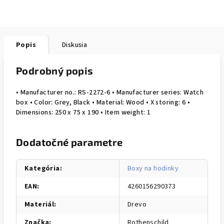
Popis
Diskusia
Podrobný popis
• Manufacturer no.: RS-2272-6 • Manufacturer series: Watch
box • Color: Grey, Black • Material: Wood • X storing: 6 •
Dimensions: 250 x 75 x 190 • Item weight: 1
Dodatočné parametre
Kategória
:
Boxy na hodinky
EAN
:
4260156290373
Materiál
:
Drevo
Značka
:
Rothenschild