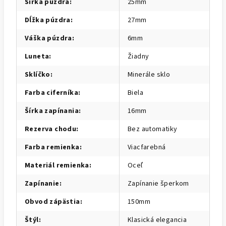
Šírka púzdra
:
25mm
Dĺžka púzdra
:
27mm
Váška púzdra
:
6mm
Luneta
:
Žiadny
Sklíčko
:
Minerále sklo
Farba ciferníka
:
Biela
Šírka zapínania
:
16mm
Rezerva chodu
:
Bez automatiky
Farba remienka
:
Viacfarebná
Materiál remienka
:
Oceľ
Zapínanie
:
Zapínanie šperkom
Obvod zápästia
:
150mm
Štýl
:
Klasická elegancia