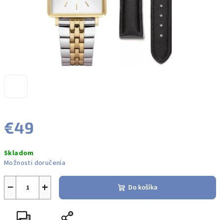
€49
Jednotková
Skladom
cena:
Možnosti doručenia
−
+
Do košíka