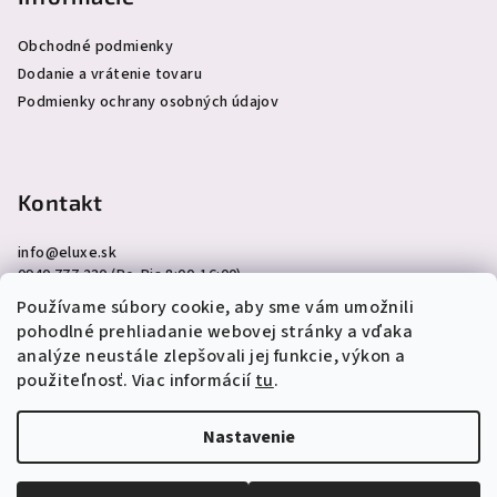
Obchodné podmienky
Dodanie a vrátenie tovaru
Podmienky ochrany osobných údajov
Kontakt
info
@
eluxe.sk
0940 777 230 (Po-Pia 8:00-16:00)
Používame súbory cookie, aby sme vám umožnili
pohodlné prehliadanie webovej stránky a vďaka
analýze neustále zlepšovali jej funkcie, výkon a
použiteľnosť. Viac informácií
tu
.
Copyright 2026
eLuxe.sk
. Všetky práva vyhradené.
Upraviť
nastavenie cookies
Nastavenie
Vytvoril Shoptet