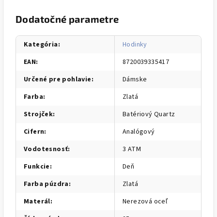
Dodatočné parametre
Kategória
:
Hodinky
EAN
:
8720039335417
Určené pre pohlavie
:
Dámske
Farba
:
Zlatá
Strojček
:
Batériový Quartz
Cifern
:
Analógový
Vodotesnosť
:
3 ATM
Funkcie
:
Deň
Farba púzdra
:
Zlatá
Materál
:
Nerezová oceľ