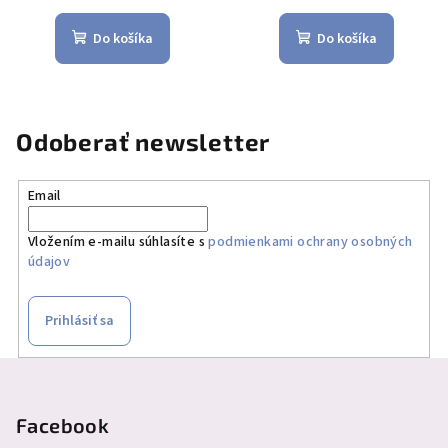
Do košíka
Do košíka
Odoberať newsletter
Email
Vložením e-mailu súhlasíte s
podmienkami ochrany osobných
údajov
Prihlásiť sa
Z
á
p
Facebook