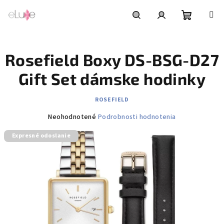
Prejsť
na
obsah
Nákupn
Hľadať
Prihlásenie
Rosefield Boxy DS-BSG-D27
košík
Gift Set dámske hodinky
ROSEFIELD
Priemerné
Neohodnotené
Podrobnosti hodnotenia
hodnotenie
Expresné odoslanie
produktu
je
0,0
z
5
hviezdičiek.