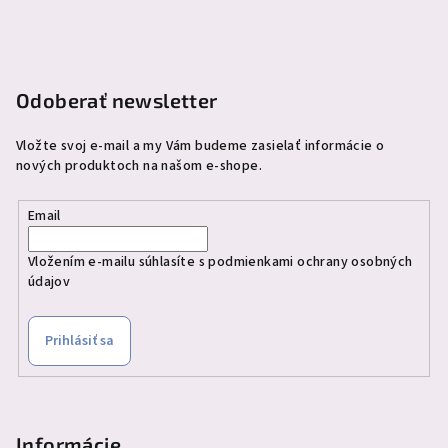
ä
t
i
e
Odoberať newsletter
Vložte svoj e-mail a my Vám budeme zasielať informácie o
nových produktoch na našom e-shope.
Email
Vložením e-mailu súhlasíte s
podmienkami ochrany osobných
údajov
Prihlásiť sa
Informácie