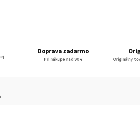
Doprava zadarmo
Ori
ej
Pri nákupe nad 90 €
Originálny to
a