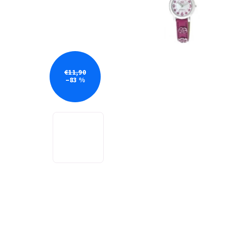
€11,90
–83 %