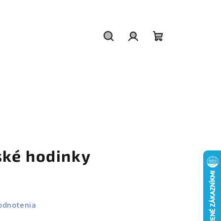
Hľadať
Prihlásenie
Nákupný
košík
ké hodinky
odnotenia