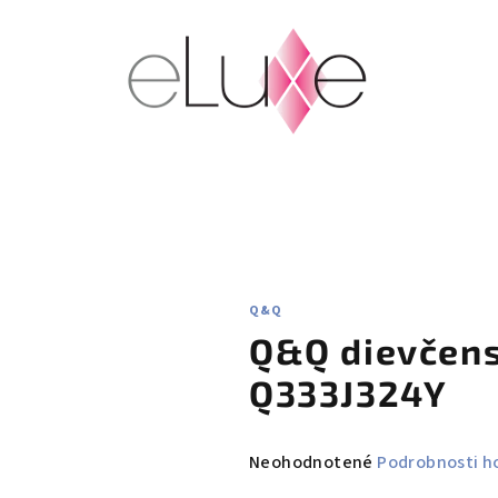
Q&Q
Q&Q dievčens
Q333J324Y
Priemerné
Neohodnotené
Podrobnosti h
hodnotenie