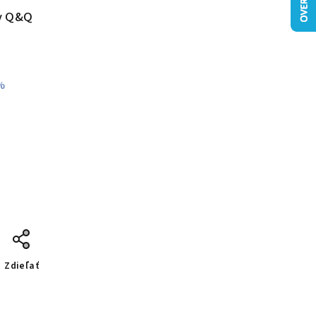
ky Q&Q
%
Zdieľať