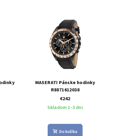
odinky
MASERATI Pánske hodinky
R8871612038
€242
Skladom 1-3 dni
Do košíka