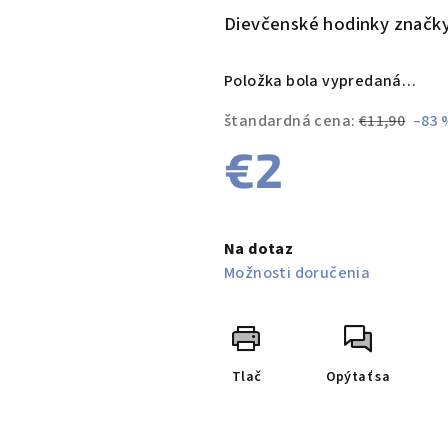
produktu
Dievčenské hodinky znač
je
0,0
Položka bola vypredaná…
z
5
štandardná cena:
€11,90
–83 
hviezdičiek.
€2
Jednotková
cena:
Na dotaz
Možnosti doručenia
Tlač
Opýtať sa