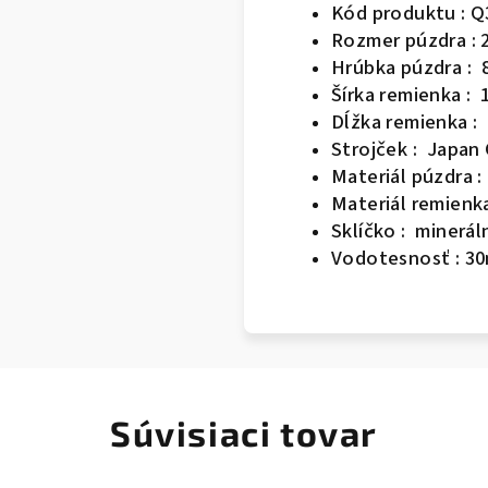
Kód produktu : 
Rozmer púzdra :
Hrúbka púzdra :
Šírka remienka :
Dĺžka remienka :
Strojček : Japan
Materiál púzdra 
Materiál remienk
Sklíčko : minerál
Vodotesnosť : 3
Súvisiaci tovar