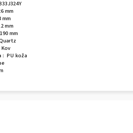
Q333J324Y
 26 mm
 8 mm
 12 mm
 190 mm
 Quartz
: Kov
a : PU koža
ne
0m