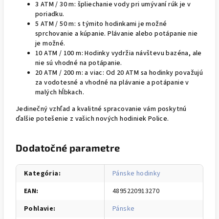
3 ATM / 30 m: špliechanie vody pri umývaní rúk je v
poriadku.
5 ATM / 50 m: s týmito hodinkami je možné
sprchovanie a kúpanie. Plávanie alebo potápanie nie
je možné.
10 ATM / 100 m: Hodinky vydržia návštevu bazéna, ale
nie sú vhodné na potápanie.
20 ATM / 200 m: a viac: Od 20 ATM sa hodinky považujú
za vodotesné a vhodné na plávanie a potápanie v
malých hĺbkach.
Jedinečný vzhľad a kvalitné spracovanie vám poskytnú
ďalšie potešenie z vašich nových hodiniek Police.
Dodatočné parametre
Kategória
:
Pánske hodinky
EAN
:
4895220913270
Pohlavie
:
Pánske