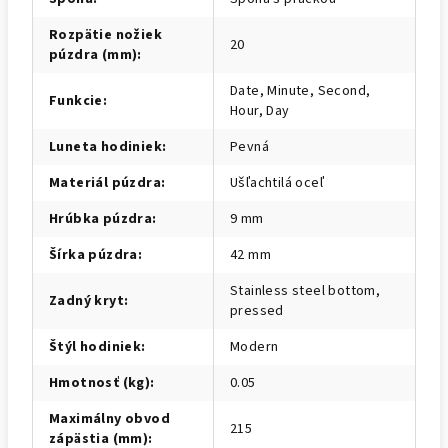
Rozpätie nožiek
20
púzdra (mm)
:
Date, Minute, Second,
Funkcie
:
Hour, Day
Luneta hodiniek
:
Pevná
Materiál púzdra
:
Ušľachtilá oceľ
Hrúbka púzdra
:
9 mm
Šírka púzdra
:
42 mm
Stainless steel bottom,
Zadný kryt
:
pressed
Štýl hodiniek
:
Modern
Hmotnosť (kg)
:
0.05
Maximálny obvod
215
zápästia (mm)
: