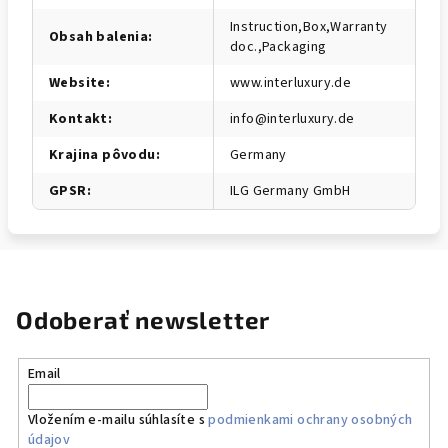
Instruction,Box,Warranty
Obsah balenia
:
doc.,Packaging
Website
:
www.interluxury.de
Kontakt
:
info@interluxury.de
Krajina pôvodu
:
Germany
GPSR
:
ILG Germany GmbH
Odoberať newsletter
Email
Vložením e-mailu súhlasíte s
podmienkami ochrany osobných
údajov