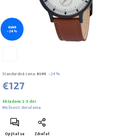
€169
–24 %
štandardná cena:
€169
–24 %
€127
Jednotková
Skladom 1-3 dni
cena:
Možnosti doručenia
Opýtať sa
Zdieľať