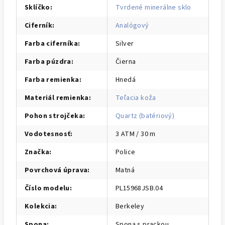
Sklíčko
:
Tvrdené minerálne sklo
Ciferník
:
Analógový
Farba ciferníka
:
Silver
Farba púzdra
:
Čierna
Farba remienka
:
Hnedá
Materiál remienka
:
Teľacia koža
Pohon strojčeka
:
Quartz (batériový)
Vodotesnosť
:
3 ATM / 30 m
Značka
:
Police
Povrchová úprava
:
Matná
Číslo modelu
:
PL15968JSB.04
Kolekcia
:
Berkeley
Spona
:
Spona s prackou