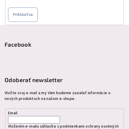
Prihlásiť sa
Z
á
p
Facebook
ä
t
i
e
Odoberať newsletter
Vložte svoj e-mail a my Vám budeme zasielať informácie o
nových produktoch na našom e-shope.
Email
Vložením e-mailu súhlasíte s
podmienkami ochrany osobných