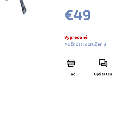
je
0,0
€49
z
5
hviezdičiek.
Jednotková
cena:
Vypredané
Možnosti doručenia
Tlač
Opýtať sa