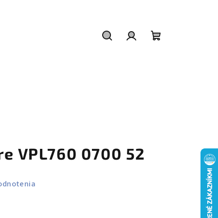
Hľadať
Prihlásenie
Nákupný
košík
are VPL760 0700 52
odnotenia