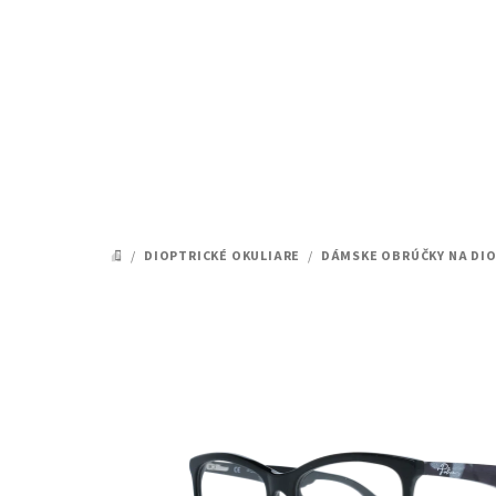
Prejsť
na
obsah
/
DIOPTRICKÉ OKULIARE
/
DÁMSKE OBRÚČKY NA DIO
DOMOV