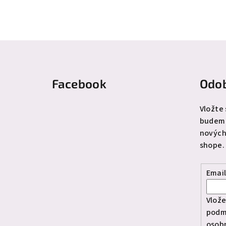
Z
á
Facebook
Odob
p
ä
Vložte
budeme
t
nových
i
shope.
e
Emai
Vlože
podm
osob