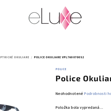
PTRICKÉ OKULIARE
/
POLICE OKULIARE VPL760 0700 52
POLICE
Police Okuli
Priemerné
Neohodnotené
Podrobnosti h
hodnotenie
produktu
Položka bola vypredaná…