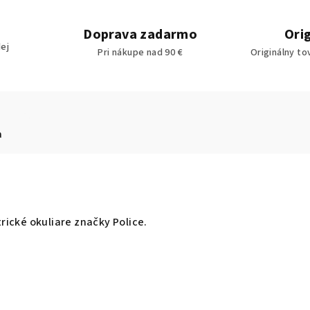
Doprava zadarmo
Ori
ej
Pri nákupe nad 90 €
Originálny to
a
ické okuliare značky Police.