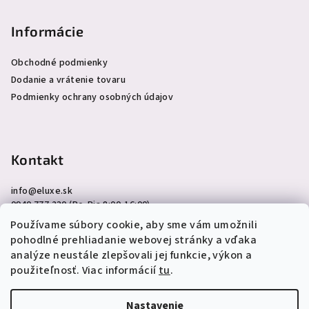
Informácie
Obchodné podmienky
Dodanie a vrátenie tovaru
Podmienky ochrany osobných údajov
Kontakt
info
@
eluxe.sk
0940 777 230 (Po-Pia 8:00-16:00)
Používame súbory cookie, aby sme vám umožnili
pohodlné prehliadanie webovej stránky a vďaka
analýze neustále zlepšovali jej funkcie, výkon a
použiteľnosť. Viac informácií
tu
.
Copyright 2026
eLuxe.sk
. Všetky práva vyhradené.
Upraviť
nastavenie cookies
Nastavenie