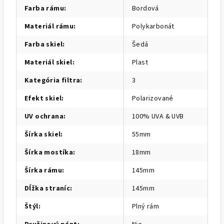
Farba rámu
:
Bordová
Materiál rámu
:
Polykarbonát
Farba skiel
:
Šedá
Materiál skiel
:
Plast
Kategória filtra
:
3
Efekt skiel
:
Polarizované
UV ochrana
:
100% UVA & UVB
Šírka skiel
:
55mm
Šírka mostíka
:
18mm
Šírka rámu
:
145mm
Dĺžka straníc
:
145mm
Štýl
:
Plný rám