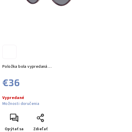
Položka bola vypredaná…
€36
Jednotková
Vypredané
cena:
Možnosti doručenia
Opýtať sa
Zdieľať