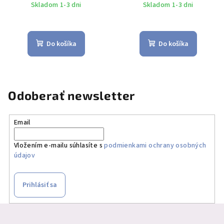
Skladom 1-3 dni
Skladom 1-3 dni
Do košíka
Do košíka
Odoberať newsletter
Email
Vložením e-mailu súhlasíte s
podmienkami ochrany osobných
údajov
Prihlásiť sa
Z
á