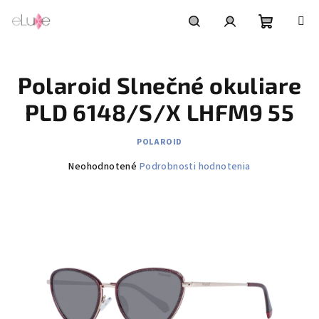
Prejsť
na
obsah
Nákupn
Hľadať
Prihlásenie
Polaroid Slnečné okuliare
košík
PLD 6148/S/X LHFM9 55
POLAROID
Priemerné
Neohodnotené
Podrobnosti hodnotenia
hodnotenie
produktu
je
0,0
z
5
hviezdičiek.