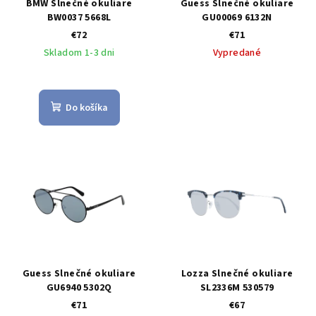
BMW Slnečné okuliare
Guess Slnečné okuliare
BW0037 5668L
GU00069 6132N
€72
€71
Skladom 1-3 dni
Vypredané
Do košíka
Guess Slnečné okuliare
Lozza Slnečné okuliare
GU6940 5302Q
SL2336M 530579
€71
€67