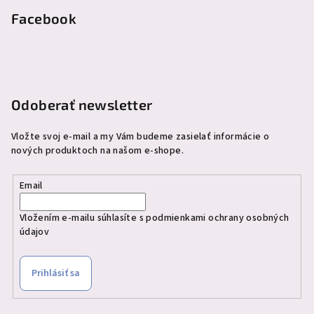
p
Facebook
ä
t
i
e
Odoberať newsletter
Vložte svoj e-mail a my Vám budeme zasielať informácie o
nových produktoch na našom e-shope.
Email
Vložením e-mailu súhlasíte s
podmienkami ochrany osobných
údajov
Prihlásiť sa