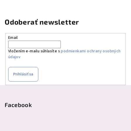
Odoberať newsletter
Email
Vložením e-mailu súhlasíte s
podmienkami ochrany osobných
údajov
Prihlásiť sa
Z
á
p
Facebook
ä
t
i