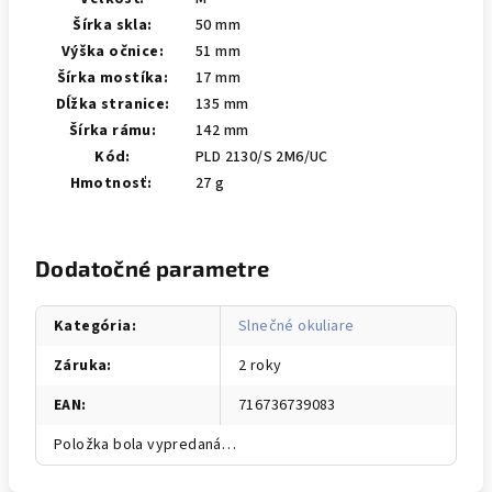
Šírka skla:
50 mm
Výška očnice:
51 mm
Šírka mostíka:
17 mm
Dĺžka stranice:
135 mm
Šírka rámu:
142 mm
Kód:
PLD 2130/S 2M6/UC
Hmotnosť:
27 g
Dodatočné parametre
Kategória
:
Slnečné okuliare
Záruka
:
2 roky
EAN
:
716736739083
Položka bola vypredaná…