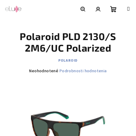
Prejsť
na
obsah
Nákupn
Hľadať
Prihlásenie
Polaroid PLD 2130/S
košík
2M6/UC Polarized
POLAROID
Priemerné
Neohodnotené
Podrobnosti hodnotenia
hodnotenie
produktu
je
0,0
z
5
hviezdičiek.