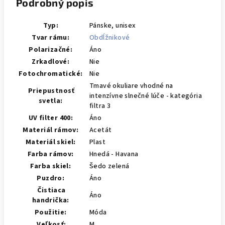
Podrobný popis
Typ:
Pánske, unisex
Tvar rámu:
Obdĺžnikové
Polarizačné:
Áno
Zrkadlové:
Nie
Fotochromatické:
Nie
Tmavé okuliare vhodné na
Priepustnosť
intenzívne slnečné lúče - kategória
svetla:
filtra 3
UV filter 400:
Áno
Materiál rámov:
Acetát
Materiál skiel:
Plast
Farba rámov:
Hnedá - Havana
Farba skiel:
Šedo zelená
Puzdro:
Áno
Čistiaca
Áno
handrička:
Použitie:
Móda
Veľkosť:
M