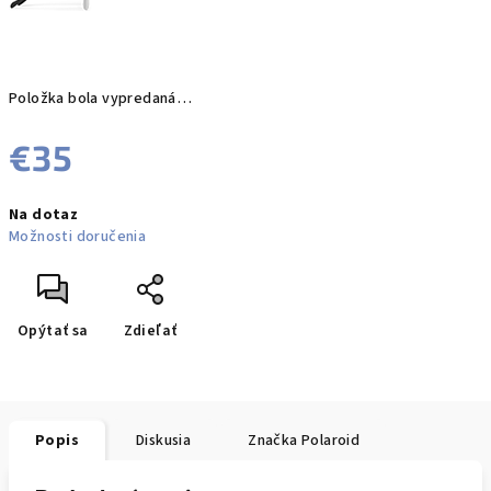
Položka bola vypredaná…
€35
Jednotková
Na dotaz
cena:
Možnosti doručenia
Opýtať sa
Zdieľať
Popis
Diskusia
Značka
Polaroid