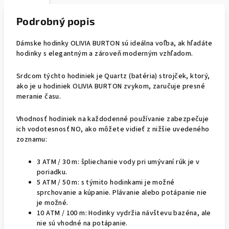
Podrobný popis
Dámske hodinky OLIVIA BURTON sú ideálna voľba, ak hľadáte
hodinky s elegantným a zároveň moderným vzhľadom.
Srdcom týchto hodiniek je Quartz (batéria) strojček, ktorý,
ako je u hodiniek OLIVIA BURTON zvykom, zaručuje presné
meranie času.
Vhodnosť hodiniek na každodenné používanie zabezpečuje
ich vodotesnosť NO, ako môžete vidieť z nižšie uvedeného
zoznamu:
3 ATM / 30 m: špliechanie vody pri umývaní rúk je v
poriadku.
5 ATM / 50 m: s týmito hodinkami je možné
sprchovanie a kúpanie. Plávanie alebo potápanie nie
je možné.
10 ATM / 100 m: Hodinky vydržia návštevu bazéna, ale
nie sú vhodné na potápanie.