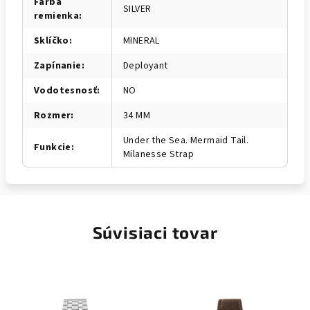
Farba
SILVER
remienka
:
Sklíčko
:
MINERAL
Zapínanie
:
Deployant
Vodotesnosť
:
NO
Rozmer
:
34 MM
Under the Sea. Mermaid Tail.
Funkcie
:
Milanesse Strap
Súvisiaci tovar