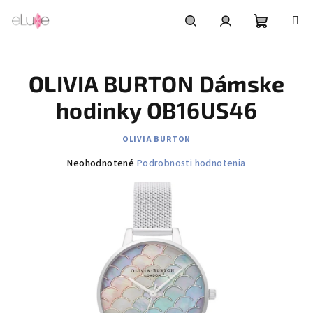
Prejsť
na
obsah
Nákupn
Hľadať
Prihlásenie
OLIVIA BURTON Dámske
košík
hodinky OB16US46
OLIVIA BURTON
Priemerné
Neohodnotené
Podrobnosti hodnotenia
hodnotenie
produktu
je
0,0
z
5
hviezdičiek.