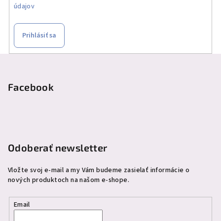
údajov
Prihlásiť sa
Z
á
p
Facebook
ä
t
i
e
Odoberať newsletter
Vložte svoj e-mail a my Vám budeme zasielať informácie o
nových produktoch na našom e-shope.
Email