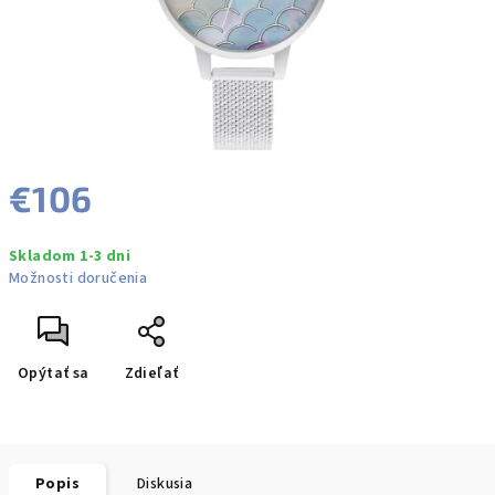
€106
Jednotková
Skladom 1-3 dni
cena:
Možnosti doručenia
Opýtať sa
Zdieľať
Popis
Diskusia