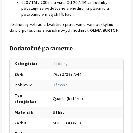
220 ATM / 200 m: a viac: Od 20 ATM sa hodinky
považujú za vodotesné a vhodné na plávanie a
potápanie v malých hĺbkach.
Jedinečný vzhľad a kvalitné spracovanie vám poskytnú
ďalšie potešenie z vašich nových hodiniek OLIVIA BURTON.
Dodatočné parametre
Kategória
:
Hodinky
EAN
:
7613272397544
Pohlavie
:
Dámske
Typ
Quartz (batéria)
strojčeka
:
Materiál
:
STEEL
Farba
:
MULTICOLORED