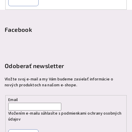
Z
á
p
Facebook
ä
t
i
e
Odoberať newsletter
Vložte svoj e-mail a my Vám budeme zasielať informácie o
nových produktoch na našom e-shope.
Email
Vložením e-mailu súhlasíte s
podmienkami ochrany osobných
údajov