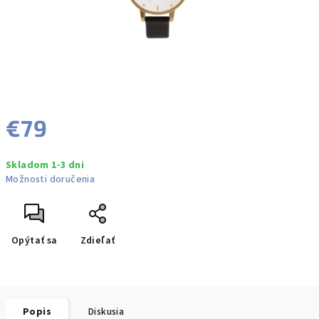
€79
Jednotková
Skladom 1-3 dni
cena:
Možnosti doručenia
Opýtať sa
Zdieľať
Popis
Diskusia