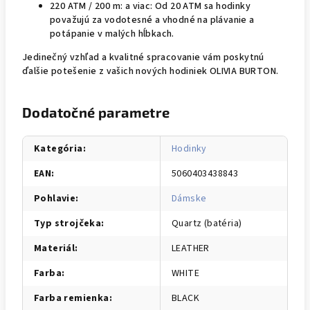
220 ATM / 200 m: a viac: Od 20 ATM sa hodinky
považujú za vodotesné a vhodné na plávanie a
potápanie v malých hĺbkach.
Jedinečný vzhľad a kvalitné spracovanie vám poskytnú
ďalšie potešenie z vašich nových hodiniek OLIVIA BURTON.
Dodatočné parametre
Kategória
:
Hodinky
EAN
:
5060403438843
Pohlavie
:
Dámske
Typ strojčeka
:
Quartz (batéria)
Materiál
:
LEATHER
Farba
:
WHITE
Farba remienka
:
BLACK