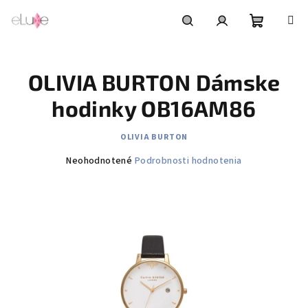
Prejsť
na
obsah
Nákupn
Hľadať
Prihlásenie
OLIVIA BURTON Dámske
košík
hodinky OB16AM86
OLIVIA BURTON
Priemerné
Neohodnotené
Podrobnosti hodnotenia
hodnotenie
produktu
je
0,0
z
5
hviezdičiek.