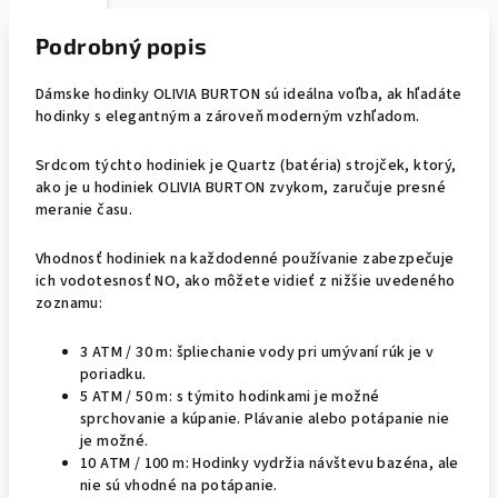
Podrobný popis
Dámske hodinky OLIVIA BURTON sú ideálna voľba, ak hľadáte
hodinky s elegantným a zároveň moderným vzhľadom.
Srdcom týchto hodiniek je Quartz (batéria) strojček, ktorý,
ako je u hodiniek OLIVIA BURTON zvykom, zaručuje presné
meranie času.
Vhodnosť hodiniek na každodenné používanie zabezpečuje
ich vodotesnosť NO, ako môžete vidieť z nižšie uvedeného
zoznamu:
3 ATM / 30 m: špliechanie vody pri umývaní rúk je v
poriadku.
5 ATM / 50 m: s týmito hodinkami je možné
sprchovanie a kúpanie. Plávanie alebo potápanie nie
je možné.
10 ATM / 100 m: Hodinky vydržia návštevu bazéna, ale
nie sú vhodné na potápanie.