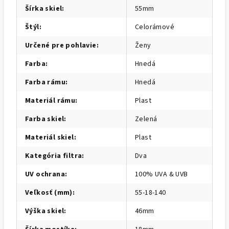
Šírka skiel
:
55mm
Štýl
:
Celorámové
Určené pre pohlavie
:
Ženy
Farba
:
Hnedá
Farba rámu
:
Hnedá
Materiál rámu
:
Plast
Farba skiel
:
Zelená
Materiál skiel
:
Plast
Kategória filtra
:
Dva
UV ochrana
:
100% UVA & UVB
Veľkosť (mm)
:
55-18-140
Výška skiel
:
46mm