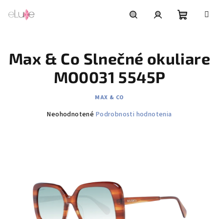
Prejsť
na
obsah
Nákupn
Hľadať
Prihlásenie
Max & Co Slnečné okuliare
košík
MO0031 5545P
MAX & CO
Priemerné
Neohodnotené
Podrobnosti hodnotenia
hodnotenie
produktu
je
0,0
z
5
hviezdičiek.