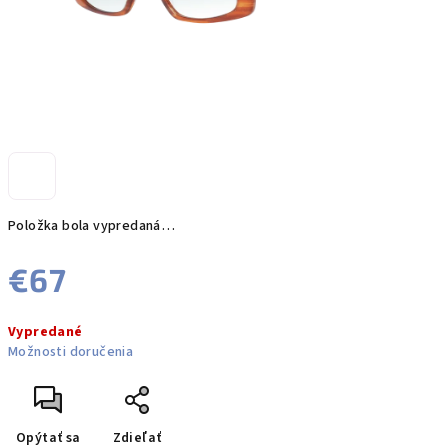
Položka bola vypredaná…
€67
Jednotková
Vypredané
cena:
Možnosti doručenia
Opýtať sa
Zdieľať