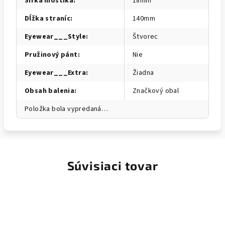
Šírka mostíka
:
18mm
Dĺžka straníc
:
140mm
Eyewear___Style
:
Štvorec
Pružinový pánt
:
Nie
Eyewear___Extra
:
Žiadna
Obsah balenia
:
Značkový obal
Položka bola vypredaná…
Súvisiaci tovar