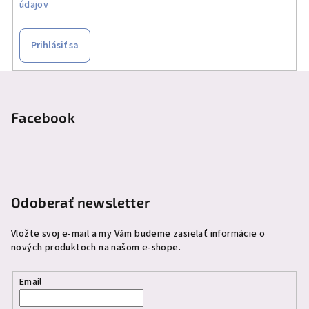
údajov
Prihlásiť sa
Z
á
p
Facebook
ä
t
i
e
Odoberať newsletter
Vložte svoj e-mail a my Vám budeme zasielať informácie o
nových produktoch na našom e-shope.
Email