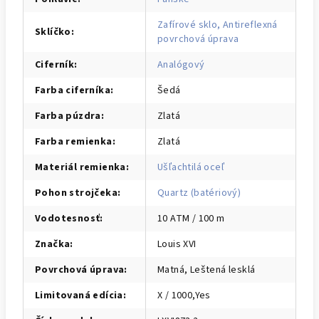
Zafírové sklo, Antireflexná
Sklíčko
:
povrchová úprava
Ciferník
:
Analógový
Farba ciferníka
:
Šedá
Farba púzdra
:
Zlatá
Farba remienka
:
Zlatá
Materiál remienka
:
Ušľachtilá oceľ
Pohon strojčeka
:
Quartz (batériový)
Vodotesnosť
:
10 ATM / 100 m
Značka
:
Louis XVI
Povrchová úprava
:
Matná, Leštená lesklá
Limitovaná edícia
:
X / 1000,Yes