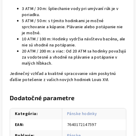
3 ATM / 30 m: špliechanie vody pri umývaní rúk je v
poriadku.
5 ATM / 50 m: s týmito hodinkami je možné
sprchovanie a kúpanie. Plávanie alebo potápanie nie
je možné.
10 ATM / 100 m: Hodinky vydržia návštevu bazéna, ale
nie sú vhodné na potápanie.
20 ATM / 200 m: a viac: Od 20 ATM sa hodinky považujú
za vodotesné a vhodné na plávanie a potápanie v
malých hĺbkach.
Jedinečný vzhľad a kvalitné spracovanie vám poskytnú
ďalšie potešenie z vašich nových hodiniek Louis XVI.
Dodatočné parametre
Kategória
:
Pánske hodinky
EAN
:
7640172147597
Pohlavie
:
Pánske