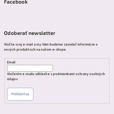
p
Facebook
ä
t
i
e
Odoberať newsletter
Vložte svoj e-mail a my Vám budeme zasielať informácie o
nových produktoch na našom e-shope.
Email
Vložením e-mailu súhlasíte s
podmienkami ochrany osobných
údajov
Prihlásiť sa