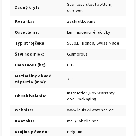
Stainless steel bottom,
Zadný kryt
:
screwed
Korunka
:
Zaskrutkovaná
Osvetlenie
:
Luminiscenčné ručičky
Typ strojčeka
:
5030.D, Ronda, Swiss Made
Štýl hodiniek
:
Glamorous
Hmotnosť (kg)
:
0.18
Maximálny obvod
215
zápästia (mm)
:
Instruction,Box,Warranty
Obsah balenia
:
doc.,Packaging
Website
:
www.louisxviwatches.de
Kontakt
:
mail@obelis.net
Krajina pôvodu
:
Belgium