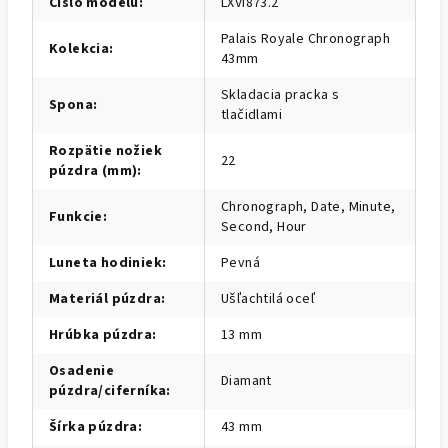
Číslo modelu
:
LXVI873.2
Palais Royale Chronograph
Kolekcia
:
43mm
Skladacia pracka s
Spona
:
tlačidlami
Rozpätie nožiek
22
púzdra (mm)
:
Chronograph, Date, Minute,
Funkcie
:
Second, Hour
Luneta hodiniek
:
Pevná
Materiál púzdra
:
Ušľachtilá oceľ
Hrúbka púzdra
:
13 mm
Osadenie
Diamant
púzdra/ciferníka
:
Šírka púzdra
:
43 mm