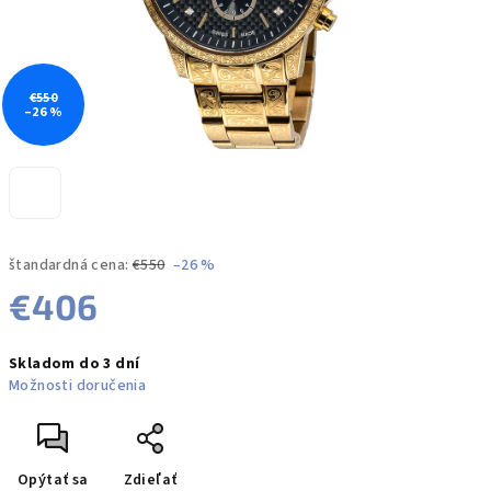
€550
–26 %
štandardná cena:
€550
–26 %
€406
Jednotková
Skladom do 3 dní
cena:
Možnosti doručenia
Opýtať sa
Zdieľať