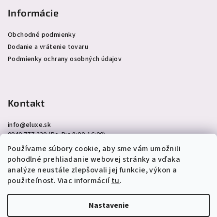
Informácie
Obchodné podmienky
Dodanie a vrátenie tovaru
Podmienky ochrany osobných údajov
Kontakt
info
@
eluxe.sk
0940 777 230 (Po-Pia 8:00-16:00)
Používame súbory cookie, aby sme vám umožnili
pohodlné prehliadanie webovej stránky a vďaka
analýze neustále zlepšovali jej funkcie, výkon a
použiteľnosť. Viac informácií
tu
.
Copyright 2026
eLuxe.sk
. Všetky práva vyhradené.
Upraviť
nastavenie cookies
Nastavenie