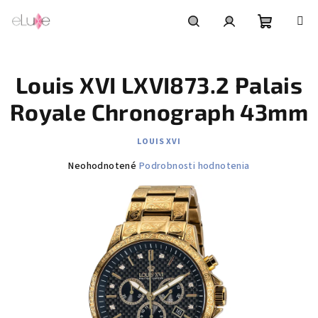
Prejsť
na
obsah
Nákupn
Hľadať
Prihlásenie
Louis XVI LXVI873.2 Palais
košík
Royale Chronograph 43mm
LOUIS XVI
Priemerné
Neohodnotené
Podrobnosti hodnotenia
hodnotenie
produktu
je
0,0
z
5
hviezdičiek.