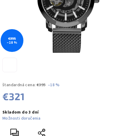
€395
–18 %
štandardná cena:
€395
–18 %
€321
Jednotková
Skladom do 3 dní
cena:
Možnosti doručenia