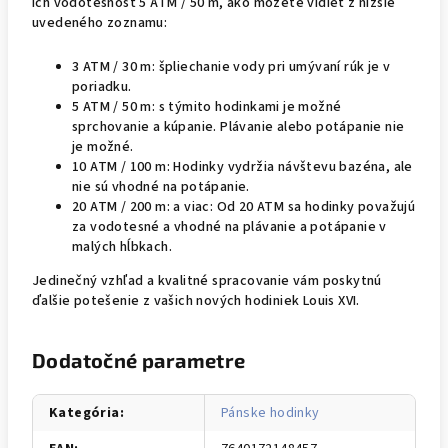
ich vodotesnosť 5 ATM / 50 m, ako môžete vidieť z nižšie
uvedeného zoznamu:
3 ATM / 30 m: špliechanie vody pri umývaní rúk je v
poriadku.
5 ATM / 50 m: s týmito hodinkami je možné
sprchovanie a kúpanie. Plávanie alebo potápanie nie
je možné.
10 ATM / 100 m: Hodinky vydržia návštevu bazéna, ale
nie sú vhodné na potápanie.
20 ATM / 200 m: a viac: Od 20 ATM sa hodinky považujú
za vodotesné a vhodné na plávanie a potápanie v
malých hĺbkach.
Jedinečný vzhľad a kvalitné spracovanie vám poskytnú
ďalšie potešenie z vašich nových hodiniek Louis XVI.
Dodatočné parametre
Kategória
:
Pánske hodinky