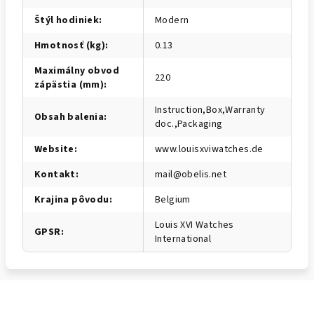
Štýl hodiniek
:
Modern
Hmotnosť (kg)
:
0.13
Maximálny obvod
220
zápästia (mm)
:
Instruction,Box,Warranty
Obsah balenia
:
doc.,Packaging
Website
:
www.louisxviwatches.de
Kontakt
:
mail@obelis.net
Krajina pôvodu
:
Belgium
Louis XVI Watches
GPSR
:
International