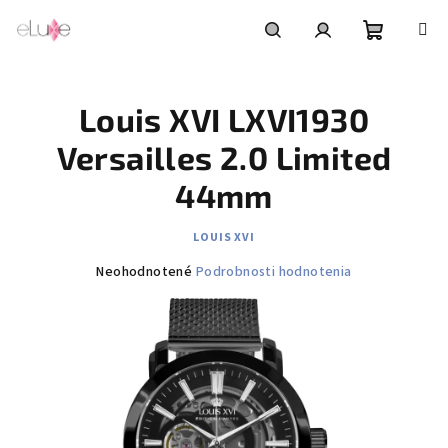
Prejsť
na
obsah
Nákupn
Hľadať
Prihlásenie
Louis XVI LXVI1930
košík
Versailles 2.0 Limited
44mm
LOUIS XVI
Priemerné
Neohodnotené
Podrobnosti hodnotenia
hodnotenie
produktu
je
0,0
z
5
hviezdičiek.