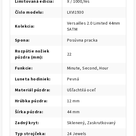
Limitovaná edícia
:
X / 1000,Yes
Číslo modelu
:
LXVI1930
Versailles 2.0 Limited 44mm
Kolekcia
:
5ATM
Spona
:
Posúvna pracka
Rozpätie nožiek
22
púzdra (mm)
:
Funkcie
:
Minute, Second, Hour
Luneta hodiniek
:
Pevná
Materiál púzdra
:
Ušľachtilá oceľ
Hrúbka púzdra
:
12 mm
Šírka púzdra
:
44 mm
Zadný kryt
:
Sklenený, Zaskrutkovaný
Typ strojčeka
:
24 Jewels