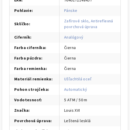
EAN
:
7640172148457
Pohlavie
:
Pánske
Zafírové sklo, Antireflexná
Sklíčko
:
povrchová úprava
Ciferník
:
Analógový
Farba ciferníka
:
Čierna
Farba púzdra
:
Čierna
Farba remienka
:
Čierna
Materiál remienka
:
Ušľachtilá oceľ
Pohon strojčeka
:
Automatický
Vodotesnosť
:
5 ATM / 50 m
Značka
:
Louis XVI
Povrchová úprava
:
Leštená lesklá