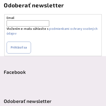
Odoberať newsletter
Email
Vložením e-mailu súhlasíte s
podmienkami ochrany osobných
údajov
Prihlásiť sa
Z
á
p
Facebook
ä
t
i
e
Odoberať newsletter