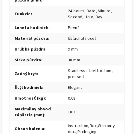
púzdra (mm)
:
24-hours, Date, Minute,
Funkcie
:
Second, Hour, Day
Luneta hodiniek
:
Pevná
Materiál púzdra
:
Ušľachtilá oceľ
Hrúbka púzdra
:
9 mm
Šírka púzdra
:
38 mm
Stainless steel bottom,
Zadný kryt
:
pressed
Štýl hodiniek
:
Elegant
Hmotnosť (kg)
:
0.08
Maximálny obvod
180
zápästia (mm)
:
Instruction,Box,Warranty
Obsah balenia
:
doc.,Packaging