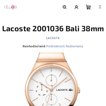
Prejsť
na
obsah
Nákupn
Hľadať
Prihlásenie
Lacoste 2001036 Bali 38mm
košík
LACOSTE
Priemerné
Neohodnotené
Podrobnosti hodnotenia
hodnotenie
produktu
je
0,0
z
5
hviezdičiek.