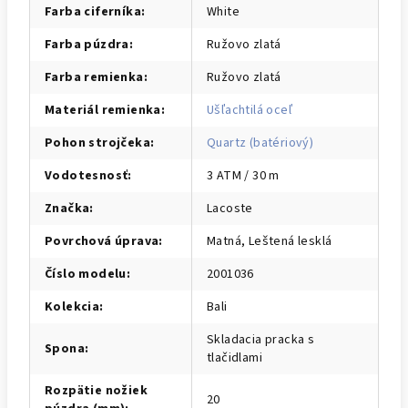
Farba ciferníka
:
White
Farba púzdra
:
Ružovo zlatá
Farba remienka
:
Ružovo zlatá
Materiál remienka
:
Ušľachtilá oceľ
Pohon strojčeka
:
Quartz (batériový)
Vodotesnosť
:
3 ATM / 30 m
Značka
:
Lacoste
Povrchová úprava
:
Matná, Leštená lesklá
Číslo modelu
:
2001036
Kolekcia
:
Bali
Skladacia pracka s
Spona
:
tlačidlami
Rozpätie nožiek
20