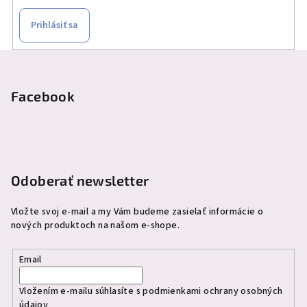
Prihlásiť sa
Z
á
p
Facebook
ä
t
i
e
Odoberať newsletter
Vložte svoj e-mail a my Vám budeme zasielať informácie o
nových produktoch na našom e-shope.
Email
Vložením e-mailu súhlasíte s
podmienkami ochrany osobných
údajov