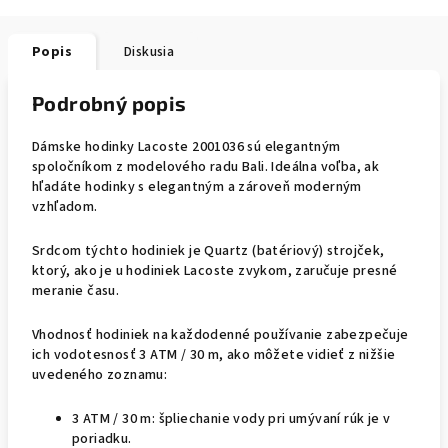
Popis
Diskusia
Podrobný popis
Dámske hodinky Lacoste 2001036 sú elegantným
spoločníkom z modelového radu Bali. Ideálna voľba, ak
hľadáte hodinky s elegantným a zároveň moderným
vzhľadom.
Srdcom týchto hodiniek je Quartz (batériový) strojček,
ktorý, ako je u hodiniek Lacoste zvykom, zaručuje presné
meranie času.
Vhodnosť hodiniek na každodenné používanie zabezpečuje
ich vodotesnosť 3 ATM / 30 m, ako môžete vidieť z nižšie
uvedeného zoznamu:
3 ATM / 30 m: špliechanie vody pri umývaní rúk je v
poriadku.