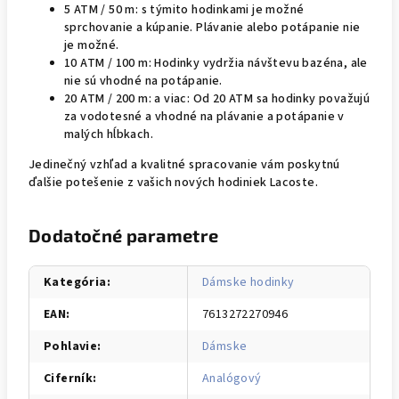
5 ATM / 50 m: s týmito hodinkami je možné
sprchovanie a kúpanie. Plávanie alebo potápanie nie
je možné.
10 ATM / 100 m: Hodinky vydržia návštevu bazéna, ale
nie sú vhodné na potápanie.
20 ATM / 200 m: a viac: Od 20 ATM sa hodinky považujú
za vodotesné a vhodné na plávanie a potápanie v
malých hĺbkach.
Jedinečný vzhľad a kvalitné spracovanie vám poskytnú
ďalšie potešenie z vašich nových hodiniek Lacoste.
Dodatočné parametre
Kategória
:
Dámske hodinky
EAN
:
7613272270946
Pohlavie
:
Dámske
Ciferník
:
Analógový