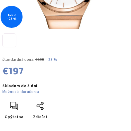
€259
–23 %
štandardná cena:
€259
–23 %
€197
Jednotková
Skladom do 3 dní
cena:
Možnosti doručenia
Opýtať sa
Zdieľať