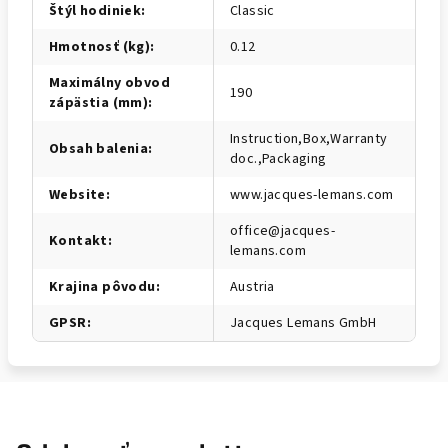
Štýl hodiniek
:
Classic
Hmotnosť (kg)
:
0.12
Maximálny obvod
190
zápästia (mm)
:
Instruction,Box,Warranty
Obsah balenia
:
doc.,Packaging
Website
:
www.jacques-lemans.com
office@jacques-
Kontakt
:
lemans.com
Krajina pôvodu
:
Austria
GPSR
:
Jacques Lemans GmbH