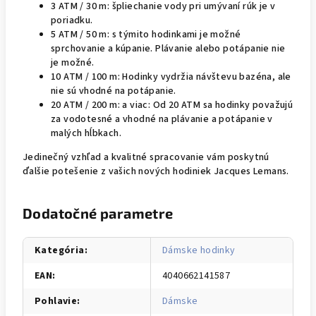
3 ATM / 30 m: špliechanie vody pri umývaní rúk je v
poriadku.
5 ATM / 50 m: s týmito hodinkami je možné
sprchovanie a kúpanie. Plávanie alebo potápanie nie
je možné.
10 ATM / 100 m: Hodinky vydržia návštevu bazéna, ale
nie sú vhodné na potápanie.
20 ATM / 200 m: a viac: Od 20 ATM sa hodinky považujú
za vodotesné a vhodné na plávanie a potápanie v
malých hĺbkach.
Jedinečný vzhľad a kvalitné spracovanie vám poskytnú
ďalšie potešenie z vašich nových hodiniek Jacques Lemans.
Dodatočné parametre
Kategória
:
Dámske hodinky
EAN
:
4040662141587
Pohlavie
:
Dámske