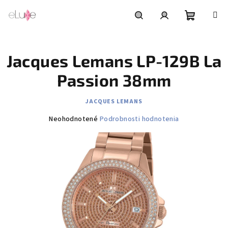
Prejsť
na
obsah
Nákupn
Hľadať
Prihlásenie
Jacques Lemans LP-129B La
košík
Passion 38mm
JACQUES LEMANS
Priemerné
Neohodnotené
Podrobnosti hodnotenia
hodnotenie
produktu
je
0,0
z
5
hviezdičiek.