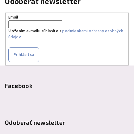
Odoberať newsletter
Email
Vložením e-mailu súhlasíte s
podmienkami ochrany osobných
údajov
Prihlásiť sa
Z
á
p
Facebook
ä
t
i
e
Odoberať newsletter