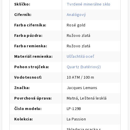
Sklíčko
:
Tvrdené minerálne sklo
Ciferník
:
Analógový
Farba ciferníka
:
Rosé gold
Farba púzdra
:
Ružovo zlatá
Farba remienka
:
Ružovo zlatá
Materiál remienka
:
Ušľachtilá oceľ
Pohon strojčeka
:
Quartz (batériový)
Vodotesnosť
:
10 ATM / 100 m
Značka
:
Jacques Lemans
Povrchová úprava
:
Matná, Leštená lesklá
Číslo modelu
:
LP-129B
Kolekcia
:
La Passion
Skladacia pracka s