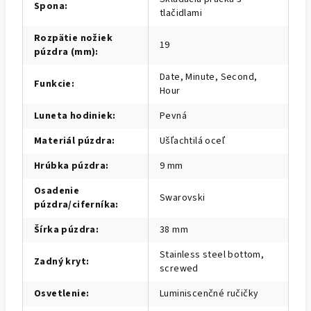
Spona
:
tlačidlami
Rozpätie nožiek
19
púzdra (mm)
:
Date, Minute, Second,
Funkcie
:
Hour
Luneta hodiniek
:
Pevná
Materiál púzdra
:
Ušľachtilá oceľ
Hrúbka púzdra
:
9 mm
Osadenie
Swarovski
púzdra/ciferníka
:
Šírka púzdra
:
38 mm
Stainless steel bottom,
Zadný kryt
:
screwed
Osvetlenie
:
Luminiscenčné ručičky