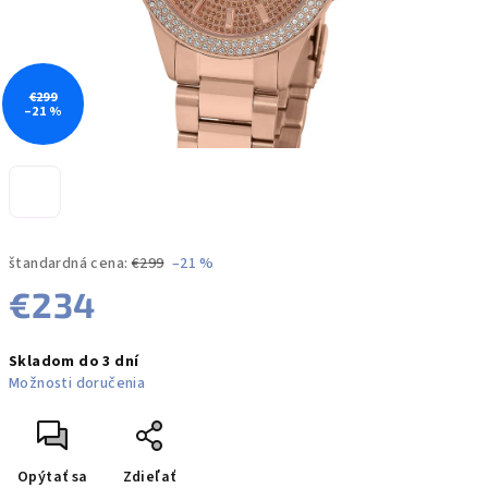
€299
–21 %
štandardná cena:
€299
–21 %
€234
Jednotková
Skladom do 3 dní
cena:
Možnosti doručenia
Opýtať sa
Zdieľať