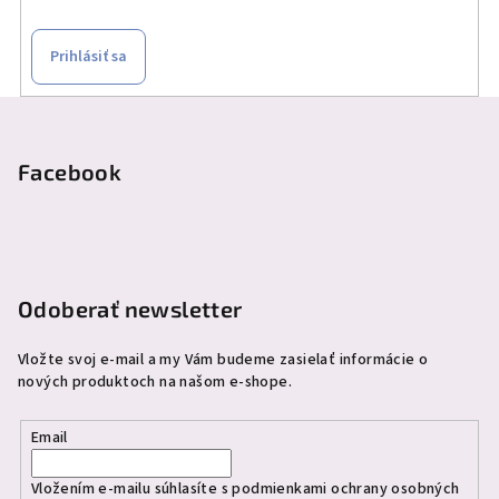
Prihlásiť sa
Z
á
p
Facebook
ä
t
i
e
Odoberať newsletter
Vložte svoj e-mail a my Vám budeme zasielať informácie o
nových produktoch na našom e-shope.
Email
Vložením e-mailu súhlasíte s
podmienkami ochrany osobných