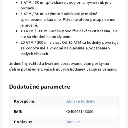
3 ATM / 30 m: špliechanie vody pri umývaní rúk je v
poriadku.
5 ATM / 50 m: s týmito hodinkami je možné
sprchovanie a kúpanie. Plávanie alebo potápanie nie
je možné.
10 ATM / 100 m: Hodinky vydržia návštevu bazéna, ale
nie sú vhodné na potápanie.
20 ATM / 200 m: a viac: Od 20 ATM sa hodinky považujú
za vodotesné a vhodné na plávanie a potápanie v
malých hĺbkach.
Jedinečný vzhľad a kvalitné spracovanie vám poskytnú
ďalšie potešenie z vašich nových hodiniek Jacques Lemans.
Dodatočné parametre
Kategória
:
Dámske hodinky
EAN
:
4040662143000
Pohlavie
:
Dámske