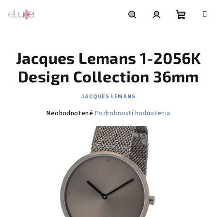
Prejsť
na
obsah
Nákupn
Hľadať
Prihlásenie
Jacques Lemans 1-2056K
košík
Design Collection 36mm
JACQUES LEMANS
Priemerné
Neohodnotené
Podrobnosti hodnotenia
hodnotenie
produktu
je
0,0
z
5
hviezdičiek.