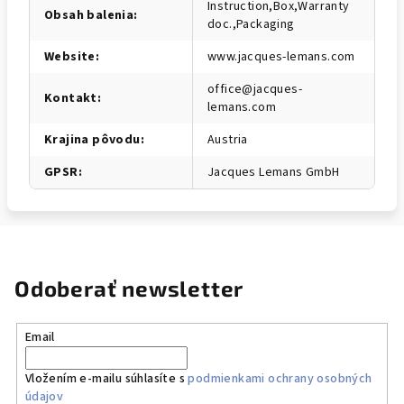
Instruction,Box,Warranty
Obsah balenia
:
doc.,Packaging
Website
:
www.jacques-lemans.com
office@jacques-
Kontakt
:
lemans.com
Krajina pôvodu
:
Austria
GPSR
:
Jacques Lemans GmbH
Odoberať newsletter
Email
Vložením e-mailu súhlasíte s
podmienkami ochrany osobných
údajov