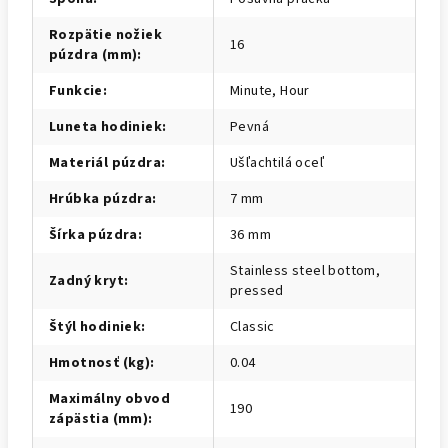
Rozpätie nožiek
16
púzdra (mm)
:
Funkcie
:
Minute, Hour
Luneta hodiniek
:
Pevná
Materiál púzdra
:
Ušľachtilá oceľ
Hrúbka púzdra
:
7 mm
Šírka púzdra
:
36 mm
Stainless steel bottom,
Zadný kryt
:
pressed
Štýl hodiniek
:
Classic
Hmotnosť (kg)
:
0.04
Maximálny obvod
190
zápästia (mm)
: