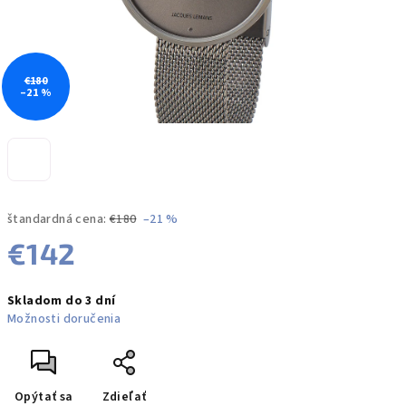
€180
–21 %
štandardná cena:
€180
–21 %
€142
Jednotková
Skladom do 3 dní
cena:
Možnosti doručenia
Opýtať sa
Zdieľať