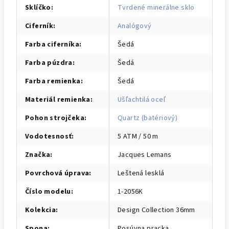
Sklíčko
:
Tvrdené minerálne sklo
Ciferník
:
Analógový
Farba ciferníka
:
Šedá
Farba púzdra
:
Šedá
Farba remienka
:
Šedá
Materiál remienka
:
Ušľachtilá oceľ
Pohon strojčeka
:
Quartz (batériový)
Vodotesnosť
:
5 ATM / 50 m
Značka
:
Jacques Lemans
Povrchová úprava
:
Leštená lesklá
Číslo modelu
:
1-2056K
Kolekcia
:
Design Collection 36mm
Spona
:
Posúvna pracka