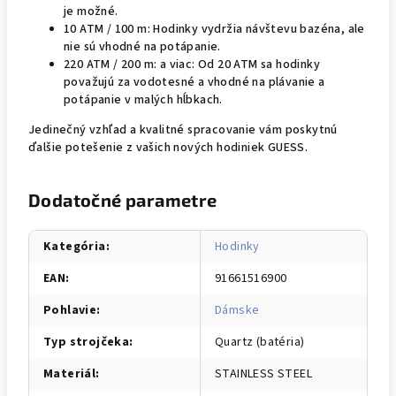
je možné.
10 ATM / 100 m: Hodinky vydržia návštevu bazéna, ale
nie sú vhodné na potápanie.
220 ATM / 200 m: a viac: Od 20 ATM sa hodinky
považujú za vodotesné a vhodné na plávanie a
potápanie v malých hĺbkach.
Jedinečný vzhľad a kvalitné spracovanie vám poskytnú
ďalšie potešenie z vašich nových hodiniek GUESS.
Dodatočné parametre
Kategória
:
Hodinky
EAN
:
91661516900
Pohlavie
:
Dámske
Typ strojčeka
:
Quartz (batéria)
Materiál
:
STAINLESS STEEL