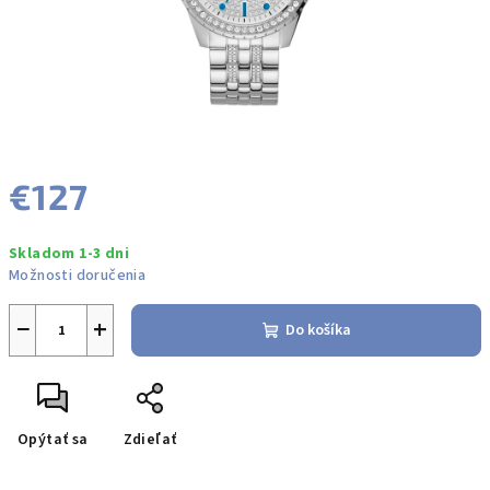
€127
Jednotková
Skladom 1-3 dni
cena:
Možnosti doručenia
−
+
Do košíka
Opýtať sa
Zdieľať