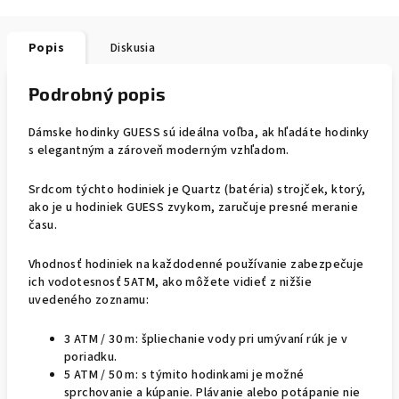
Popis
Diskusia
Podrobný popis
Dámske hodinky GUESS sú ideálna voľba, ak hľadáte hodinky
s elegantným a zároveň moderným vzhľadom.
Srdcom týchto hodiniek je Quartz (batéria) strojček, ktorý,
ako je u hodiniek GUESS zvykom, zaručuje presné meranie
času.
Vhodnosť hodiniek na každodenné používanie zabezpečuje
ich vodotesnosť 5ATM, ako môžete vidieť z nižšie
uvedeného zoznamu:
3 ATM / 30 m: špliechanie vody pri umývaní rúk je v
poriadku.
5 ATM / 50 m: s týmito hodinkami je možné
sprchovanie a kúpanie. Plávanie alebo potápanie nie