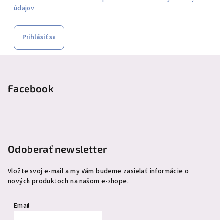
údajov
Prihlásiť sa
Z
á
p
Facebook
ä
t
i
e
Odoberať newsletter
Vložte svoj e-mail a my Vám budeme zasielať informácie o
nových produktoch na našom e-shope.
Email