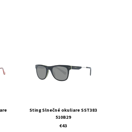
are
Sting Slnečné okuliare SST383
510B29
€43