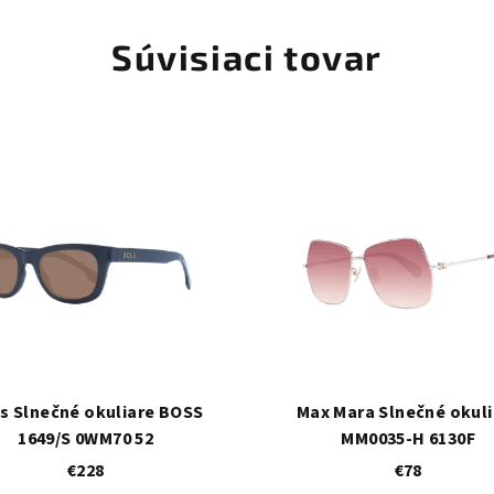
Súvisiaci tovar
s Slnečné okuliare BOSS
Max Mara Slnečné okuli
1649/S 0WM70 52
MM0035-H 6130F
€228
€78