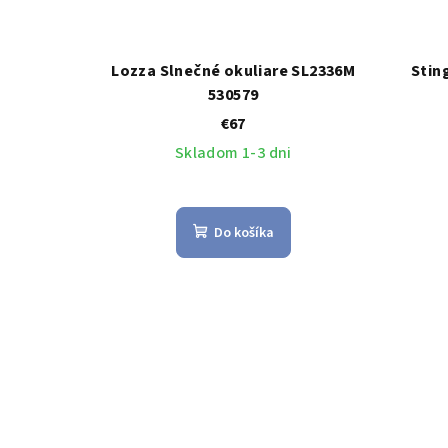
Lozza Slnečné okuliare SL2336M
Stin
530579
€67
Skladom 1-3 dni
Do košíka