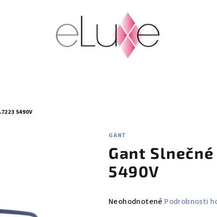
7223 5490V
GANT
Gant Slnečné
5490V
Priemerné
Neohodnotené
Podrobnosti h
hodnotenie