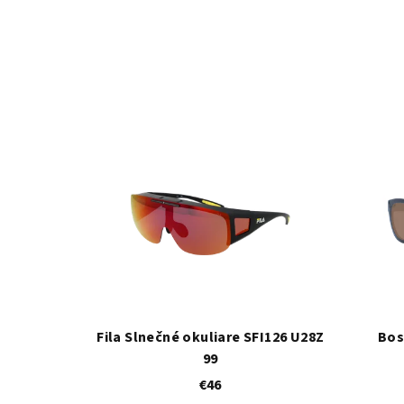
Fila Slnečné okuliare SFI126 U28Z
Bos
99
€46