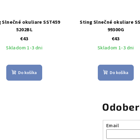
g Slnečné okuliare SST459
Sting Slnečné okuliare S
5202BL
99300G
€43
€43
Skladom 1-3 dni
Skladom 1-3 dni
Do košíka
Do košíka
Odober
Email