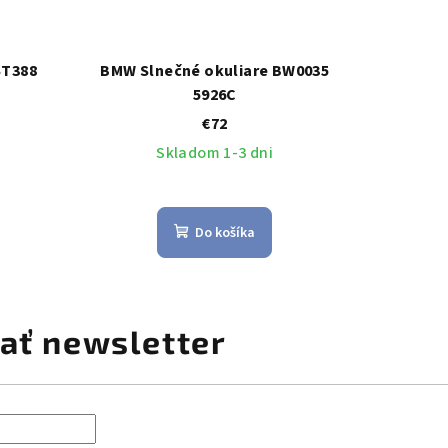
ST388
BMW Slnečné okuliare BW0035
5926C
€72
Skladom 1-3 dni
Do košíka
ať newsletter