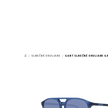
Prejsť
na
obsah
/
SLNEČNÉ OKULIARE
/
GANT SLNEČNÉ OKULIARE GA
DOMOV