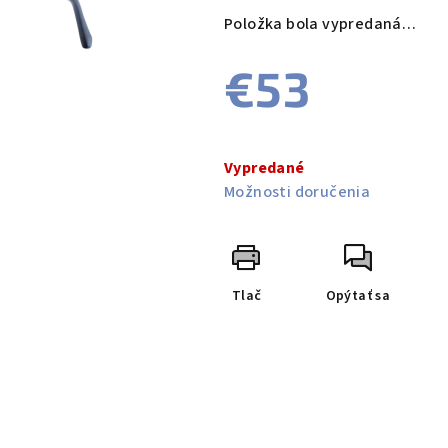
produktu
Položka bola vypredaná…
je
0,0
€53
z
5
hviezdičiek.
Jednotková
cena:
Vypredané
Možnosti doručenia
Tlač
Opýtať sa