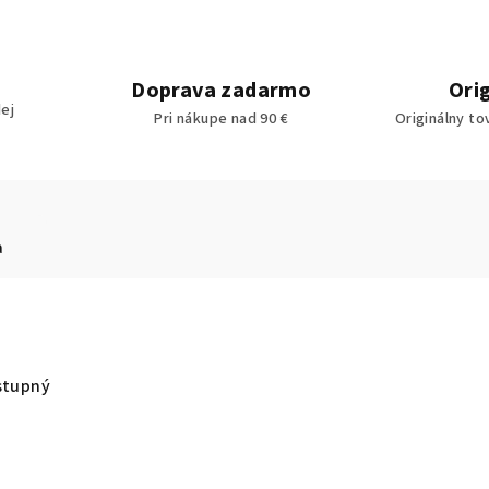
Doprava zadarmo
Ori
ej
Pri nákupe nad 90 €
Originálny to
a
stupný