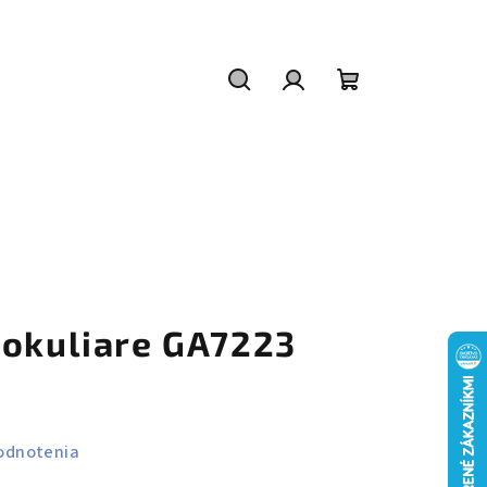
Hľadať
Prihlásenie
Nákupný
košík
 okuliare GA7223
odnotenia