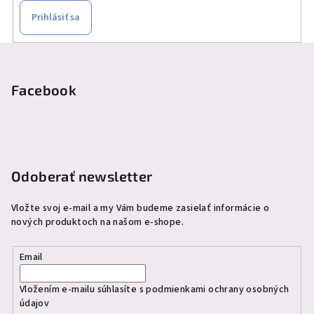
Prihlásiť sa
Z
á
p
Facebook
ä
t
i
e
Odoberať newsletter
Vložte svoj e-mail a my Vám budeme zasielať informácie o
nových produktoch na našom e-shope.
Email
Vložením e-mailu súhlasíte s
podmienkami ochrany osobných
údajov