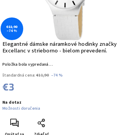
€11,90
–74 %
Elegantné dámske náramkové hodinky značky
Excellanc v strieborno - bielom prevedení.
Položka bola vypredaná…
štandardná cena:
€11,90
–74 %
€3
Jednotková
Na dotaz
cena:
Možnosti doručenia
Opýtať sa
Zdieľať